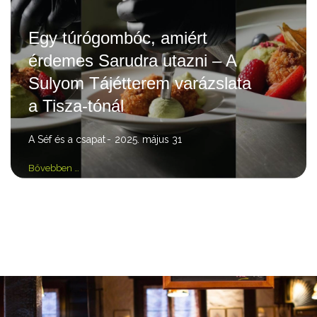
Egy túrógombóc, amiért
érdemes Sarudra utazni – A
Sulyom Tájétterem varázslata
a Tisza-tónál
A Séf és a csapat
2025. május 31
Bővebben …