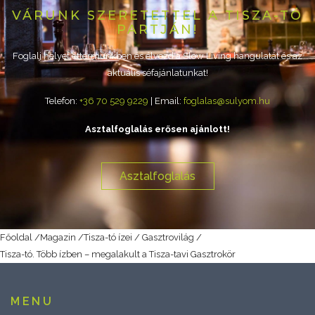
VÁRUNK SZERETETTEL A TISZA-TÓ
PARTJÁN!
Foglalj helyet éttermünkben és élvezd a Slow Living hangulatát és az
aktuális séfajánlatunkat!
Telefon:
+36 70 529 9229
| Email:
foglalas@sulyom.hu
Asztalfoglalás erősen ajánlott!
Asztalfoglalás
Főoldal
/
Magazin
/
Tisza-tó ízei / Gasztrovilág
/
Tisza-tó. Több ízben – megalakult a Tisza-tavi Gasztrokör
MENU