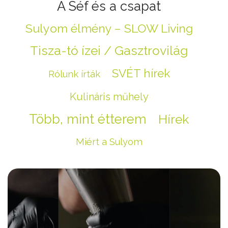
A Séf és a csapat
Sulyom élmény – SLOW Living
Tisza-tó ízei / Gasztrovilág
SVÉT hírek
Rólunk írták
Kulináris műhely
Több, mint étterem
Hírek
Miért a Sulyom