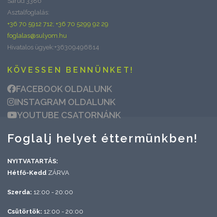
Sarud 3386
Asztalfoglalás:
+36 70 5912 712; +36 70 5299 92 29
foglalas@sulyom.hu
Hivatalos ügyek:+36309496814
KÖVESSEN BENNÜNKET!
FACEBOOK OLDALUNK
INSTAGRAM OLDALUNK
YOUTUBE CSATORNÁNK
Foglalj helyet éttermünkben!
NYITVATARTÁS:
Hétfő-Kedd
ZÁRVA
Szerda:
12:00 - 20:00
Csütörtök:
12:00 - 20:00