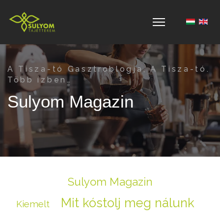
Válasszon 
A Tisza-tó Gasztroblogja, A Tisza-tó.
Több ízben…
Sulyom Magazin
Sulyom Magazin
Mit kóstolj meg nálunk
Kiemelt