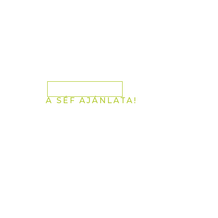
Fedezze fel e
vidék legjobb
ízeit!
Foglaljon most
A SÉF AJÁNLATA!
Kóstolja meg
séfünk
aktuális
ajánlatát!