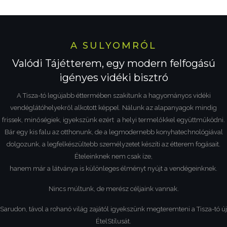
A SULYOMRÓL
Valódi Tájétterem, egy modern felfogású
igényes vidéki bisztró
A Tisza-tó legújabb éttermében szakítunk a hagyományos vidéki
vendéglátóhelyekről alkotott képpel. Nálunk az alapanyagok mindig
frissek, minőségiek, igyekszünk ezért a helyi termelőkkel együttműködni.
Bár egy kis falu az otthonunk, de a legmodernebb konyhatechnológiával
dolgozunk, a legfelkészültebb személyzetet készíti az étterem fogásait.
Ételeinknek nem csak íze,
hanem már a látványa is különleges élményt nyújt a vendégeinknek.
Nincs múltunk, de merész céljaink vannak.
Sarudon, távol a rohanó világ zajától igyekszünk megteremteni a Tisza-tó új
ÉtelStílusát.