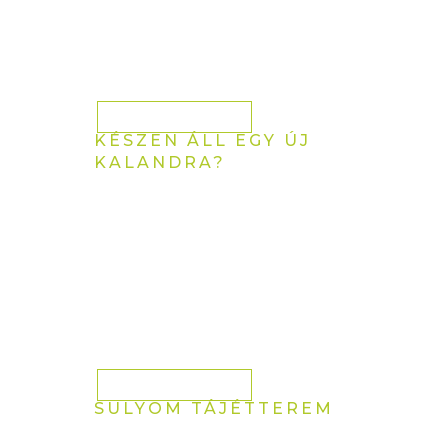
Sarudon!
Foglaljon most
KÉSZEN ÁLL EGY ÚJ
KALANDRA?
Ismerje meg a
Tisza-tó új
ÉtelStílusát!
Foglaljon most
SULYOM TÁJÉTTEREM