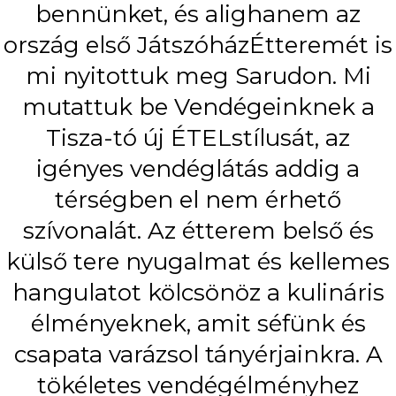
bennünket, és alighanem az
ország első JátszóházÉtteremét is
mi nyitottuk meg Sarudon. Mi
mutattuk be Vendégeinknek a
Tisza-tó új ÉTELstílusát, az
igényes vendéglátás addig a
térségben el nem érhető
szívonalát. Az étterem belső és
külső tere nyugalmat és kellemes
hangulatot kölcsönöz a kulináris
élményeknek, amit séfünk és
csapata varázsol tányérjainkra. A
tökéletes vendégélményhez