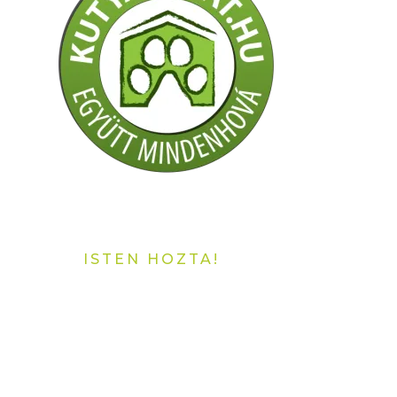
ISTEN HOZTA!
Köszöntjük a
Tisza-tó első
Tájéttermében,