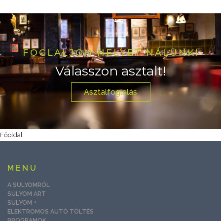
FOGLALJON HELYET NÁLUNK!
Válasszon asztalt!
Asztalfoglalás
Főoldal
MENU
A SULYOMRÓL
SULYOM ART
SULYOM +
ELEKTROMOS AUTÓ TÖLTÉS
PROGRAMOK