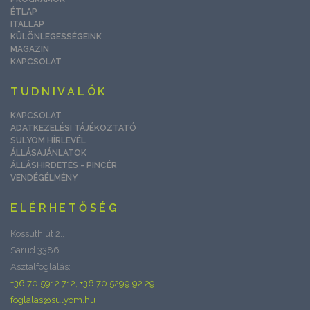
ÉTLAP
ITALLAP
KÜLÖNLEGESSÉGEINK
MAGAZIN
KAPCSOLAT
TUDNIVALÓK
KAPCSOLAT
ADATKEZELÉSI TÁJÉKOZTATÓ
SULYOM HÍRLEVÉL
ÁLLÁSAJÁNLATOK
ÁLLÁSHIRDETÉS - PINCÉR
VENDÉGÉLMÉNY
ELÉRHETŐSÉG
Kossuth út 2.,
Sarud 3386
Asztalfoglalás:
+36 70 5912 712; +36 70 5299 92 29
foglalas@sulyom.hu