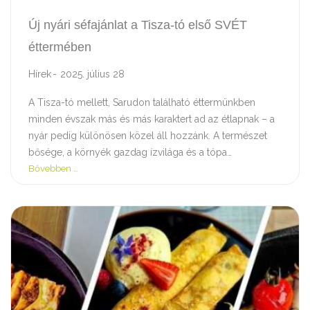
Új nyári séfajánlat a Tisza-tó első SVÉT
éttermében
Hírek
2025. július 28
A Tisza-tó mellett, Sarudon található éttermünkben
minden évszak más és más karaktert ad az étlapnak – a
nyár pedig különösen közel áll hozzánk. A természet
bősége, a környék gazdag ízvilága és a tópa…
Bővebben …