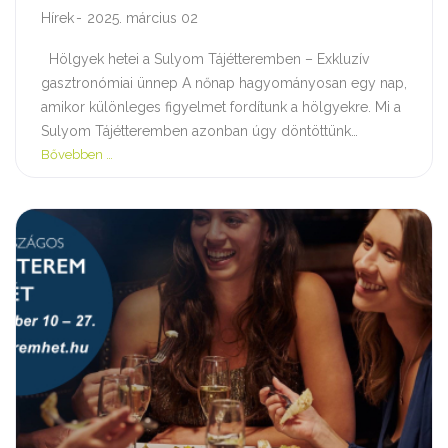
Hírek
2025. március 02
Hölgyek hetei a Sulyom Tájétteremben – Exkluzív
gasztronómiai ünnep A nőnap hagyományosan egy nap,
amikor különleges figyelmet fordítunk a hölgyekre. Mi a
Sulyom Tájétteremben azonban úgy döntöttünk…
Bővebben …