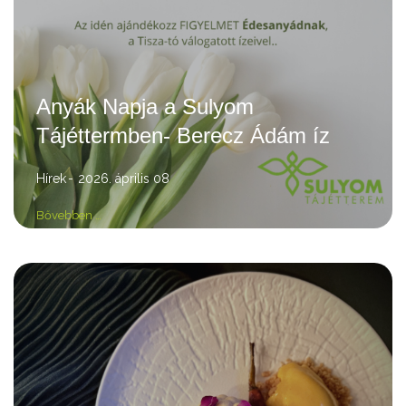
Anyák Napja a Sulyom
Tájéttermben- Berecz Ádám íz
Hírek
2026. április 08
Bővebben …