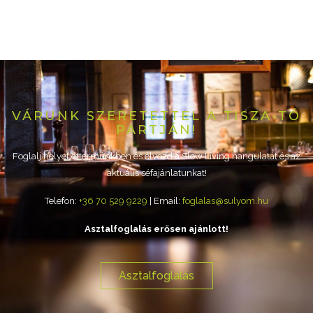
VÁRUNK SZERETETTEL A TISZA-TÓ
PARTJÁN!
Foglalj helyet éttermünkben és élvezd a Slow Living hangulatát és az
aktuális séfajánlatunkat!
Telefon:
+36 70 529 9229
| Email:
foglalas@sulyom.hu
Asztalfoglalás erősen ajánlott!
Asztalfoglalás