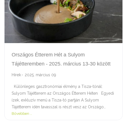
Országos Étterem Hét a Sulyom
Tájétteremben - 2025. március 13-30 között
Hírek
2025. március 09
Különleges gasztronómiai élmény a Tisza-tónál:
Sulyom Tájétterem az Országos Étterem Héten Egyedi
ízek, exkluzív menü a Tisza-tó partján A Sulyom
Tájétterem idén tavasszal is részt vesz az Országo…
Bővebben …