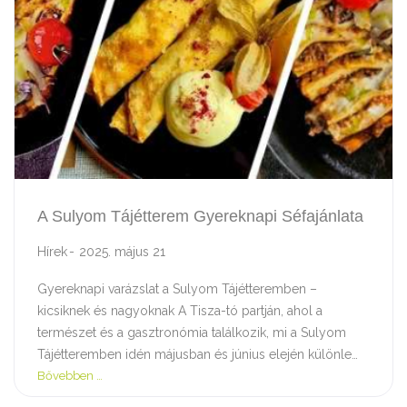
A Sulyom Tájétterem Gyereknapi Séfajánlata
Hírek
2025. május 21
Gyereknapi varázslat a Sulyom Tájétteremben –
kicsiknek és nagyoknak A Tisza-tó partján, ahol a
természet és a gasztronómia találkozik, mi a Sulyom
Tájétteremben idén májusban és június elején különle…
Bővebben …