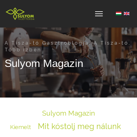
Válasszon 
A Tisza-tó Gasztroblogja, A Tisza-tó.
Több ízben…
Sulyom Magazin
Sulyom Magazin
Mit kóstolj meg nálunk
Kiemelt