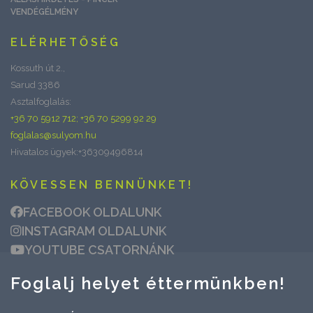
VENDÉGÉLMÉNY
ELÉRHETŐSÉG
Kossuth út 2.,
Sarud 3386
Asztalfoglalás:
+36 70 5912 712; +36 70 5299 92 29
foglalas@sulyom.hu
Hivatalos ügyek:+36309496814
KÖVESSEN BENNÜNKET!
FACEBOOK OLDALUNK
INSTAGRAM OLDALUNK
YOUTUBE CSATORNÁNK
Foglalj helyet éttermünkben!