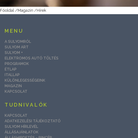
Főoldal
/
Magazin
/
Hírek
MENU
A SULYOMRÓL
SULYOM ART
SULYOM +
ELEKTROMOS AUTÓ TÖLTÉS
PROGRAMOK
ÉTLAP
ITALLAP
KÜLÖNLEGESSÉGEINK
MAGAZIN
KAPCSOLAT
TUDNIVALÓK
KAPCSOLAT
ADATKEZELÉSI TÁJÉKOZTATÓ
SULYOM HÍRLEVÉL
ÁLLÁSAJÁNLATOK
ÁLLÁSHIRDETÉS - PINCÉR