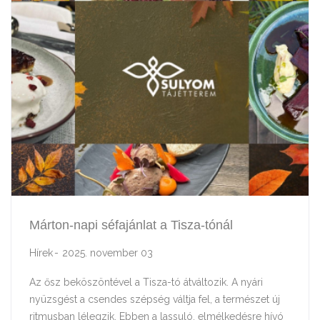
Márton-napi séfajánlat a Tisza-tónál
Hírek
2025. november 03
Az ősz beköszöntével a Tisza-tó átváltozik. A nyári
nyüzsgést a csendes szépség váltja fel, a természet új
ritmusban lélegzik. Ebben a lassuló, elmélkedésre hívó