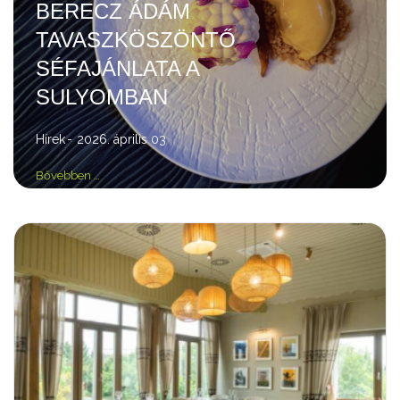
BERECZ ÁDÁM
TAVASZKÖSZÖNTŐ
SÉFAJÁNLATA A
SULYOMBAN
Hírek
2026. április 03
Bővebben …