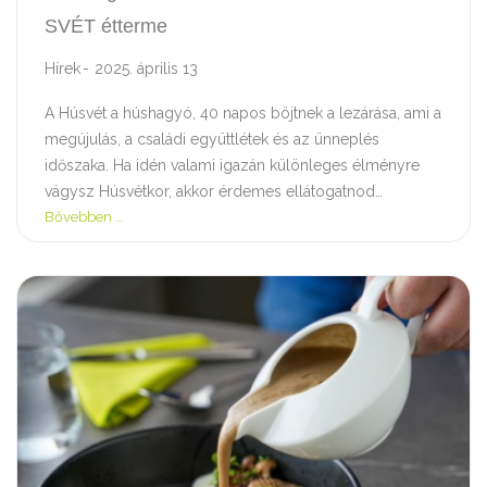
SVÉT étterme
Hírek
2025. április 13
A Húsvét a húshagyó, 40 napos böjtnek a lezárása, ami a
megújulás, a családi együttlétek és az ünneplés
időszaka. Ha idén valami igazán különleges élményre
vágysz Húsvétkor, akkor érdemes ellátogatnod…
Bővebben …