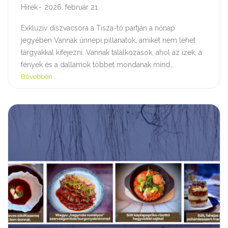
Hírek
2026. február 21
Exkluzív díszvacsora a Tisza-tó partján a nőnap
jegyében Vannak ünnepi pillanatok, amiket nem lehet
tárgyakkal kifejezni. Vannak találkozások, ahol az ízek, a
fények és a dallamok többet mondanak mind…
Bővebben …