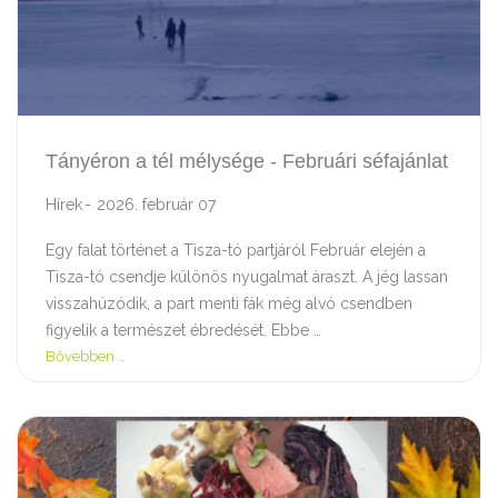
Tányéron a tél mélysége - Februári séfajánlat
Hírek
2026. február 07
Egy falat történet a Tisza-tó partjáról Február elején a
Tisza-tó csendje különös nyugalmat áraszt. A jég lassan
visszahúzódik, a part menti fák még alvó csendben
figyelik a természet ébredését. Ebbe …
Bővebben …