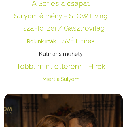
A Séf és a csapat
Sulyom élmény – SLOW Living
Tisza-tó ízei / Gasztrovilág
SVÉT hírek
Rólunk írták
Kulináris műhely
Több, mint étterem
Hírek
Miért a Sulyom