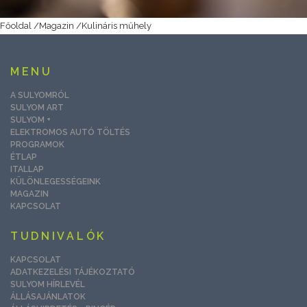
Főoldal
/
Magazin
/
Kulináris műhely
MENU
A SULYOMRÓL
SULYOM ART
SULYOM +
ELEKTROMOS AUTÓ TÖLTÉS
PROGRAMOK
ÉTLAP
ITALLAP
KÜLÖNLEGESSÉGEINK
MAGAZIN
KAPCSOLAT
TUDNIVALÓK
KAPCSOLAT
ADATKEZELÉSI TÁJÉKOZTATÓ
SULYOM HÍRLEVÉL
ÁLLÁSAJÁNLATOK