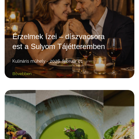
Érzelmek ízei – díszvacsora
est a Sulyom Tájétteremben
Kulináris műhely
2026. február 01
Bővebben …