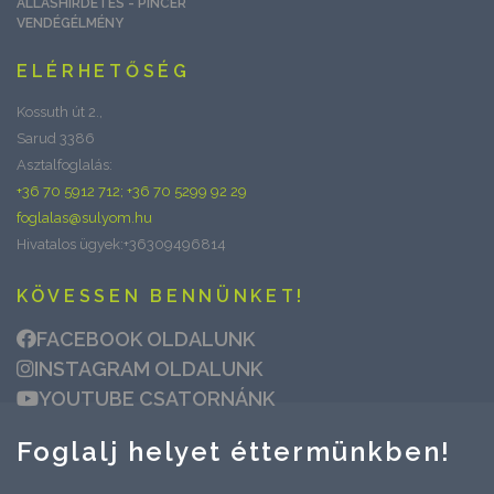
ÁLLÁSHIRDETÉS - PINCÉR
VENDÉGÉLMÉNY
ELÉRHETŐSÉG
Kossuth út 2.,
Sarud 3386
Asztalfoglalás:
+36 70 5912 712; +36 70 5299 92 29
foglalas@sulyom.hu
Hivatalos ügyek:+36309496814
KÖVESSEN BENNÜNKET!
FACEBOOK OLDALUNK
INSTAGRAM OLDALUNK
YOUTUBE CSATORNÁNK
Foglalj helyet éttermünkben!