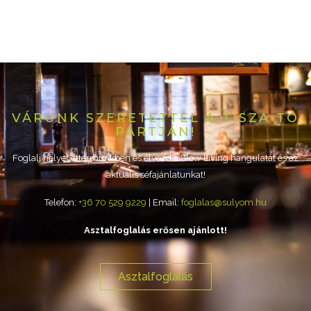
VÁRUNK SZERETETTEL A TISZA-TÓ
PARTJÁN!
Foglalj helyet éttermünkben és élvezd a Slow Living hangulatát és az
aktuális séfajánlatunkat!
Telefon:
+36 70 529 9229
| Email:
foglalas@sulyom.hu
Asztalfoglalás erősen ajánlott!
Asztalfoglalás