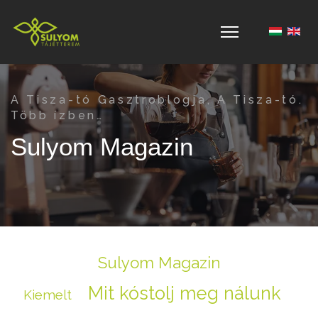
Válasszon 
A Tisza-tó Gasztroblogja, A Tisza-tó.
Több ízben…
Sulyom Magazin
Sulyom Magazin
Mit kóstolj meg nálunk
Kiemelt