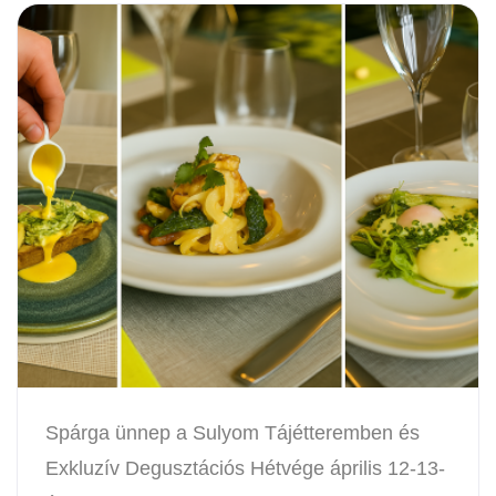
Spárga ünnep a Sulyom Tájétteremben és
Exkluzív Degusztációs Hétvége április 12-13-