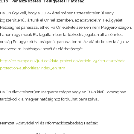
1.10
Panaszkezelés “Felügyeleti Hatóság”
Ha Ön úgy véli, hogy a GDPR értelmében tisztességtelenül vagy
jogszerűtlenül jártunk el Önnel szemben, az adatvédelmi Felügyeleti
Hatóságnál panasszal élhet. Ha Ön életvitelszerűen nem Magyarországon,
hanem egy másik EU tagállamban tartózkodik, jogában áll az érintett
ország Felügyeleti Hatóságánál panaszt tenni. Az alábbi linken találja az
adatvédelmi hatóságok nevét és elérhetőségét:
http://ec.europa.eu/justice/data-protection/article-29/structure/data-
protection-authorities/index_en.htm
Ha Ön életvitelszerűen Magyarországon vagy az EU-n kívüli országban
tartózkodik, a magyar hatósághoz fordulhat panaszával:
Nemzeti Adatvédelmi és Információszabadság Hatóság