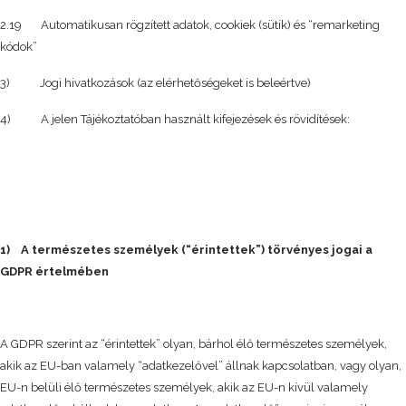
2.19 Automatikusan rögzített adatok, cookiek (sütik) és “remarketing
kódok”
3) Jogi hivatkozások (az elérhetőségeket is beleértve)
4) A jelen Tájékoztatóban használt kifejezések és rövidítések:
1) A természetes személyek (“érintettek”) törvényes jogai a
GDPR értelmében
A GDPR szerint az “érintettek” olyan, bárhol élő természetes személyek,
akik az EU-ban valamely “adatkezelővel” állnak kapcsolatban, vagy olyan,
EU-n belüli élő természetes személyek, akik az EU-n kívül valamely