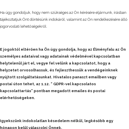
Ha úgy gondoljuk, hogy nem szükséges az Ön kérésére eljárnunk, írásban
tájékoztatjuk Önt döntésünk indokáról, valamint az Ön rendelkezésére álló
jogorvoslati lehetőségekről.
E jogoktól eltérően ha Ön úgy gondolja, hogy az Élményfalu az Ön
személyes adataival vagy adatainak védelmével kapcsolatban
helytelenül járt el, vegye fel velünk a kapcsolatot, hogy a
helyzetet orvosolhassuk, és fejleszthessük a vendégeinknek
nyújtott szolgáltatásunkat. Hivatalos panaszt emailben vagy
postai úton tehet, az 1.12. “
GDPR-vel kapcsolatos
kapcsolattartás” pontban megadott emailes és postai
elérhetőségeken.
Igyekszünk indokolatlan késedelem nélkül, legkésőbb egy
hónapon belül válaszolni Önnek.