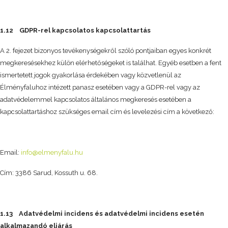
1.12
GDPR-rel kapcsolatos kapcsolattartás
A 2. fejezet bizonyos tevékenységekről szóló pontjaiban egyes konkrét
megkeresésekhez külön elérhetőségeket is találhat. Egyéb esetben a fent
ismertetett jogok gyakorlása érdekében vagy közvetlenül az
Élményfaluhoz intézett panasz esetében vagy a GDPR-rel vagy az
adatvédelemmel kapcsolatos általános megkeresés esetében a
kapcsolattartáshoz szükséges email cím és levelezési cím a következő:
Email:
info@elmenyfalu.hu
Cím: 3386 Sarud, Kossuth u. 68.
1.13 Adatvédelmi incidens és adatvédelmi incidens esetén
alkalmazandó eljárás