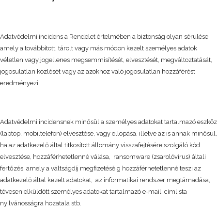
Adatvédelmi incidens a Rendelet értelmében a biztonság olyan sérülése,
amely a továbbított, tárolt vagy más módon kezelt személyes adatok
véletlen vagy jogellenes megsemmisítését, elvesztését, megváltoztatását,
jogosulatlan közlését vagy az azokhoz való jogosulatlan hozzáférést
eredményezi.
Adatvédelmi incidensnek minősül a személyes adatokat tartalmazó eszköz
(laptop, mobiltelefon) elvesztése, vagy ellopása, illetve az is annak minősül,
ha az adatkezelő által titkosított állomány visszafejtésére szolgáló kód
elvesztése, hozzáférhetetlenné válása, ransomware (zsarolóvírus) általi
fertőzés, amely a váltságdíj megfizetéséig hozzáférhetetlenné teszi az
adatkezelő által kezelt adatokat, az informatikai rendszer megtámadása,
tévesen elküldött személyes adatokat tartalmazó e-mail, címlista
nyilvánosságra hozatala stb.