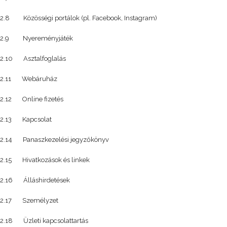
2.8 Közösségi portálok (pl. Facebook, Instagram)
2.9 Nyereményjáték
2.10 Asztalfoglalás
2.11 Webáruház
2.12 Online fizetés
2.13 Kapcsolat
2.14 Panaszkezelési jegyzőkönyv
2.15 Hivatkozások és linkek
2.16 Álláshirdetések
2.17 Személyzet
2.18 Üzleti kapcsolattartás