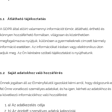
1.1 Átlátható tájékoztatás
A GDPR által előírt valamennyi információt tömör, átlátható, érthető és
könnyen hozzáférhető formában, világosan és közérthetően
megfogalmazva nyújtjuk, különösen a gyermekeknek címzett bármely
információ esetében. Az információkat írásban vagy elektronikus úton
adjuk meg. Az Ön kérésére szóbeli tájékoztatást is nyújthatunk.
1.2 Saját adatokhoz való hozzáférés
Önnek jogában áll az Élményfalutól igazolást kérni arról, hogy dolgozunk-e
fel Önre vonatkozó személyes adatokat, és ha igen, kérheti az adatokhoz és
a következő információkhoz való hozzáférést:
a) Az adatkezelés célja
b) Az érintett személyes adatok kategóriái