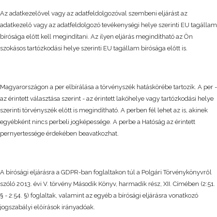
Az adatkezelővel vagy az adatfeldolgozóval szembeni eljárást az
adatkezelő vagy az adatfeldolgozó tevékenységi helye szerinti EU tagállam
bírósága előtt kell megindítani. Az ilyen eljárás megindítható az Ön
szokásos tartózkodási helye szerinti EU tagállam bírósága előtt is.
Magyarországon a per elbírálása a törvényszék hatáskörébe tartozik. A per -
az érintett választása szerint - az érintett lakóhelye vagy tartózkodási helye
szerinti törvényszék előtt is megindítható. A perben fél lehet az is, akinek
egyébként nincs perbeli jogképessége. A perbe a Hatóság az érintett
pernyertessége érdekében beavatkozhat.
A bírósági eljárásra a GDPR-ban foglaltakon túl a Polgári Törvénykönyvről
szóló 2013. évi V. törvény Második Könyv, harmadik rész, XII. Címében (2:51.
§ - 2:54. §) foglaltak, valamint az egyéb a bírósági eljárásra vonatkozó
jogszabályi előírások irányadóak.