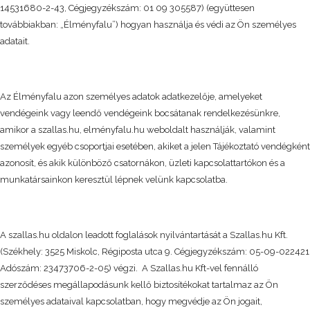
14531680-2-43, Cégjegyzékszám: 01 09 305587) (együttesen
továbbiakban: „Élményfalu”) hogyan használja és védi az Ön személyes
adatait.
Az Élményfalu azon személyes adatok adatkezelője, amelyeket
vendégeink vagy leendő vendégeink bocsátanak rendelkezésünkre,
amikor a szallas.hu, elményfalu.hu weboldalt használják, valamint
személyek egyéb csoportjai esetében, akiket a jelen Tájékoztató vendégként
azonosít, és akik különböző csatornákon, üzleti kapcsolattartókon és a
munkatársainkon keresztül lépnek velünk kapcsolatba.
A szallas.hu oldalon leadott foglalások nyilvántartását a Szallas.hu Kft.
(Székhely: 3525 Miskolc, Régiposta utca 9. Cégjegyzékszám: 05-09-022421
Adószám: 23473706-2-05) végzi. A Szallas.hu Kft-vel fennálló
szerződéses megállapodásunk kellő biztosítékokat tartalmaz az Ön
személyes adataival kapcsolatban, hogy megvédje az Ön jogait,