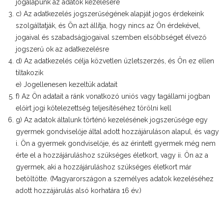
jogalapunk az adatok kezelésére
c) Az adatkezelés jogszerűségének alapját jogos érdekeink
szolgáltatják, és Ön azt állítja, hogy nincs az Ön érdekével,
jogaival és szabadságjogaival szemben elsőbbséget élvező
jogszerű ok az adatkezelésre
d) Az adatkezelés célja közvetlen üzletszerzés, és Ön ez ellen
tiltakozik
e) Jogellenesen kezeltük adatait
f) Az Ön adatait a ránk vonatkozó uniós vagy tagállami jogban
előírt jogi kötelezettség teljesítéséhez törölni kell
g) Az adatok általunk történő kezelésének jogszerűsége egy
gyermek gondviselője által adott hozzájáruláson alapul, és vagy
i. Ön a gyermek gondviselője, és az érintett gyermek még nem
érte el a hozzájáruláshoz szükséges életkort, vagy ii. Ön az a
gyermek, aki a hozzájáruláshoz szükséges életkort már
betöltötte. (Magyarországon a személyes adatok kezeléséhez
adott hozzájárulás alsó korhatára 16 év.)