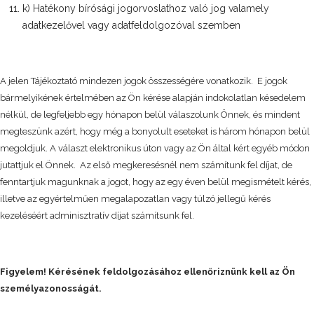
k) Hatékony bírósági jogorvoslathoz való jog valamely
adatkezelővel vagy adatfeldolgozóval szemben
A jelen Tájékoztató mindezen jogok összességére vonatkozik. E jogok
bármelyikének értelmében az Ön kérése alapján indokolatlan késedelem
nélkül, de legfeljebb egy hónapon belül válaszolunk Önnek, és mindent
megteszünk azért, hogy még a bonyolult eseteket is három hónapon belül
megoldjuk. A választ elektronikus úton vagy az Ön által kért egyéb módon
jutattjuk el Önnek. Az első megkeresésnél nem számítunk fel díjat, de
fenntartjuk magunknak a jogot, hogy az egy éven belül megismételt kérés,
illetve az egyértelműen megalapozatlan vagy túlzó jellegű kérés
kezeléséért adminisztratív díjat számítsunk fel.
Figyelem! Kérésének feldolgozásához ellenőriznünk kell az Ön
személyazonosságát.