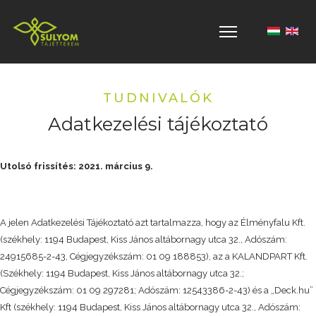
Válasszon 
TUDNIVALÓK
Adatkezelési tájékoztató
Utolsó frissítés: 2021. március 9.
A jelen Adatkezelési Tájékoztató azt tartalmazza, hogy az Élményfalu Kft.
(székhely: 1194 Budapest, Kiss János altábornagy utca 32., Adószám:
24915685-2-43, Cégjegyzékszám: 01 09 188853), az a KALANDPART Kft.
(Székhely: 1194 Budapest, Kiss János altábornagy utca 32.;
Cégjegyzékszám: 01 09 297281; Adószám: 12543386-2-43) és a „Deck.hu”
Kft (székhely: 1194 Budapest, Kiss János altábornagy utca 32., Adószám: