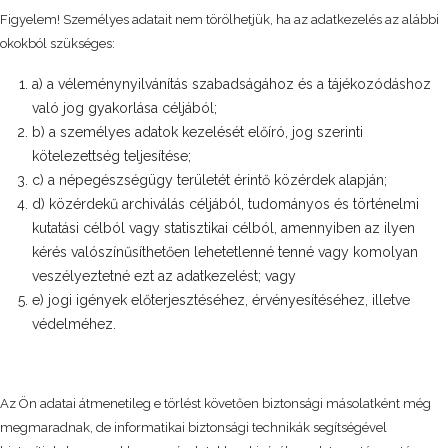
Figyelem! Személyes adatait nem törölhetjük, ha az adatkezelés az alábbi
okokból szükséges:
a) a véleménynyilvánítás szabadságához és a tájékozódáshoz
való jog gyakorlása céljából;
b) a személyes adatok kezelését előíró, jog szerinti
kötelezettség teljesítése;
c) a népegészségügy területét érintő közérdek alapján;
d) közérdekű archiválás céljából, tudományos és történelmi
kutatási célból vagy statisztikai célból, amennyiben az ilyen
kérés valószínűsíthetően lehetetlenné tenné vagy komolyan
veszélyeztetné ezt az adatkezelést; vagy
e) jogi igények előterjesztéséhez, érvényesítéséhez, illetve
védelméhez.
Az Ön adatai átmenetileg e törlést követően biztonsági másolatként még
megmaradnak, de informatikai biztonsági technikák segítségével