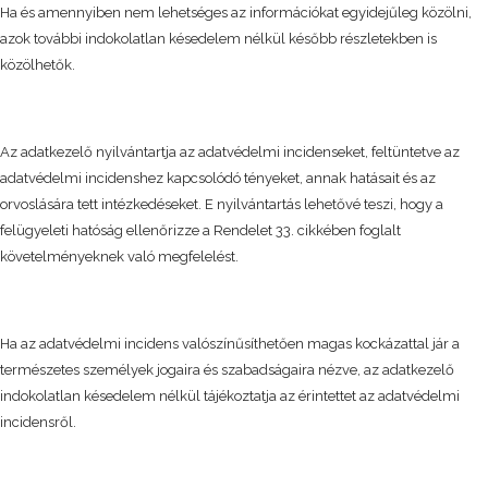
Ha és amennyiben nem lehetséges az információkat egyidejűleg közölni,
azok további indokolatlan késedelem nélkül később részletekben is
közölhetők.
Az adatkezelő nyilvántartja az adatvédelmi incidenseket, feltüntetve az
adatvédelmi incidenshez kapcsolódó tényeket, annak hatásait és az
orvoslására tett intézkedéseket. E nyilvántartás lehetővé teszi, hogy a
felügyeleti hatóság ellenőrizze a Rendelet 33. cikkében foglalt
követelményeknek való megfelelést.
Ha az adatvédelmi incidens valószínűsíthetően magas kockázattal jár a
természetes személyek jogaira és szabadságaira nézve, az adatkezelő
indokolatlan késedelem nélkül tájékoztatja az érintettet az adatvédelmi
incidensről.