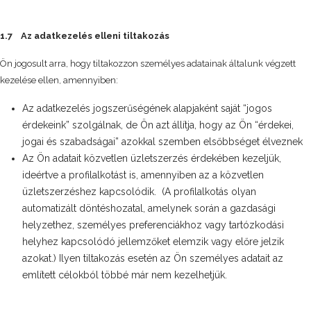
1.7 Az adatkezelés elleni tiltakozás
Ön jogosult arra, hogy tiltakozzon személyes adatainak általunk végzett
kezelése ellen, amennyiben:
Az adatkezelés jogszerűségének alapjaként saját “jogos
érdekeink” szolgálnak, de Ön azt állítja, hogy az Ön “érdekei,
jogai és szabadságai” azokkal szemben elsőbbséget élveznek
Az Ön adatait közvetlen üzletszerzés érdekében kezeljük,
ideértve a profilalkotást is, amennyiben az a közvetlen
üzletszerzéshez kapcsolódik. (A profilalkotás olyan
automatizált döntéshozatal, amelynek során a gazdasági
helyzethez, személyes preferenciákhoz vagy tartózkodási
helyhez kapcsolódó jellemzőket elemzik vagy előre jelzik
azokat.) Ilyen tiltakozás esetén az Ön személyes adatait az
említett célokból többé már nem kezelhetjük.