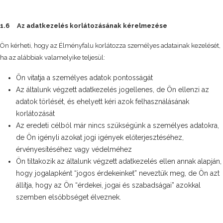
1.6 Az adatkezelés korlátozásának kérelmezése
Ön kérheti, hogy az Élményfalu korlátozza személyes adatainak kezelését,
ha az alábbiak valamelyike teljesül:
Ön vitatja a személyes adatok pontosságát
Az általunk végzett adatkezelés jogellenes, de Ön ellenzi az
adatok törlését, és ehelyett kéri azok felhasználásának
korlátozását
Az eredeti célból már nincs szükségünk a személyes adatokra,
de Ön igényli azokat jogi igények előterjesztéséhez,
érvényesítéséhez vagy védelméhez
Ön tiltakozik az általunk végzett adatkezelés ellen annak alapján,
hogy jogalapként “jogos érdekeinket” neveztük meg, de Ön azt
állítja, hogy az Ön “érdekei, jogai és szabadságai” azokkal
szemben elsőbbséget élveznek.