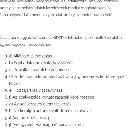
adatkezelővel állnak kapcsolatban. Az „adatkezelő” az a jogi személy,
amely a személyes adatok kezelésének módját meghatározza. A
“személyes adat” minden olyan adat, amely az érintetthez köthető.
Az alábbi magyarázat szerint a GDPR értelmében az érintettek az alábbi
egyedi jogokkal rendelkeznek:
a) Átlátható tájékoztatás
b) Saját adatokhoz való hozzáférés
c) Pontatlan adatok helyesbítése
d) Törléshez (elfeledtetéshez) való jog bizonyos körülmények
között
e) Hozzájárulás visszavonása
f) Az adatkezelés korlátozásának kérelmezése
g) Az adatkezelés elleni tiltakozás
h) Ne kerüljön automatizált döntés hatálya alá
i) Adathordozhatóság
j) “Felügyeleti Hatóságnál” panasszal élni