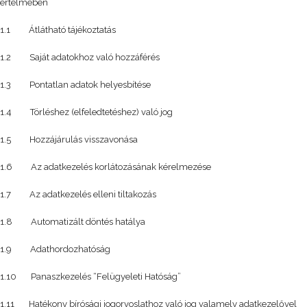
értelmében
1.1 Átlátható tájékoztatás
1.2 Saját adatokhoz való hozzáférés
1.3 Pontatlan adatok helyesbítése
1.4 Törléshez (elfeledtetéshez) való jog
1.5 Hozzájárulás visszavonása
1.6 Az adatkezelés korlátozásának kérelmezése
1.7 Az adatkezelés elleni tiltakozás
1.8 Automatizált döntés hatálya
1.9 Adathordozhatóság
1.10 Panaszkezelés “Felügyeleti Hatóság”
1.11 Hatékony bírósági jogorvoslathoz való jog valamely adatkezelővel