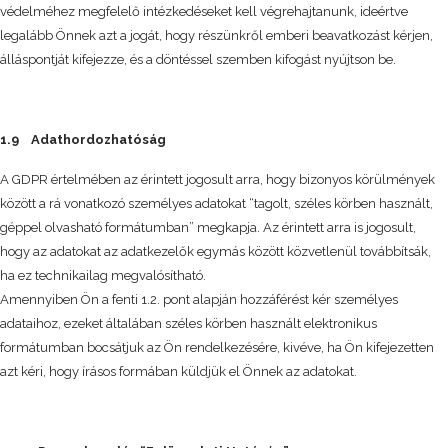
védelméhez megfelelő intézkedéseket kell végrehajtanunk, ideértve
legalább Önnek azt a jogát, hogy részünkről emberi beavatkozást kérjen,
álláspontját kifejezze, és a döntéssel szemben kifogást nyújtson be.
1.9 Adathordozhatóság
A GDPR értelmében az érintett jogosult arra, hogy bizonyos körülmények
között a rá vonatkozó személyes adatokat “tagolt, széles körben használt,
géppel olvasható formátumban” megkapja. Az érintett arra is jogosult,
hogy az adatokat az adatkezelők egymás között közvetlenül továbbítsák,
ha ez technikailag megvalósítható.
Amennyiben Ön a fenti 1.2. pont alapján hozzáférést kér személyes
adataihoz, ezeket általában széles körben használt elektronikus
formátumban bocsátjuk az Ön rendelkezésére, kivéve, ha Ön kifejezetten
azt kéri, hogy írásos formában küldjük el Önnek az adatokat.