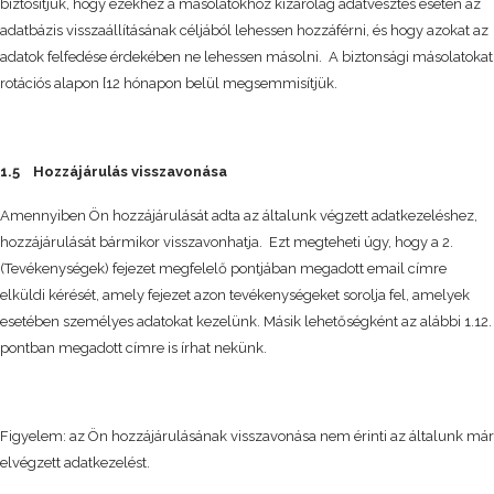
biztosítjuk, hogy ezekhez a másolatokhoz kizárólag adatvesztés esetén az
adatbázis visszaállításának céljából lehessen hozzáférni, és hogy azokat az
adatok felfedése érdekében ne lehessen másolni. A biztonsági másolatokat
rotációs alapon [12 hónapon belül megsemmisítjük.
1.5 Hozzájárulás visszavonása
Amennyiben Ön hozzájárulását adta az általunk végzett adatkezeléshez,
hozzájárulását bármikor visszavonhatja. Ezt megteheti úgy, hogy a 2.
(Tevékenységek) fejezet megfelelő pontjában megadott email címre
elküldi kérését, amely fejezet azon tevékenységeket sorolja fel, amelyek
esetében személyes adatokat kezelünk. Másik lehetőségként az alábbi 1.12.
pontban megadott címre is írhat nekünk.
Figyelem: az Ön hozzájárulásának visszavonása nem érinti az általunk már
elvégzett adatkezelést.