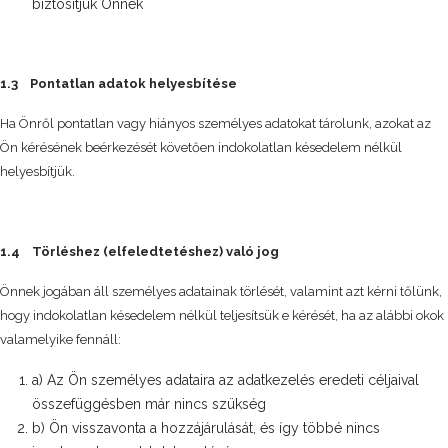
biztosítjuk Önnek
1.3 Pontatlan adatok helyesbítése
Ha Önről pontatlan vagy hiányos személyes adatokat tárolunk, azokat az
Ön kérésének beérkezését követően indokolatlan késedelem nélkül
helyesbítjük.
1.4 Törléshez (elfeledtetéshez) való jog
Önnek jogában áll személyes adatainak törlését, valamint azt kérni tőlünk,
hogy indokolatlan késedelem nélkül teljesítsük e kérését, ha az alábbi okok
valamelyike fennáll:
a) Az Ön személyes adataira az adatkezelés eredeti céljaival
összefüggésben már nincs szükség
b) Ön visszavonta a hozzájárulását, és így többé nincs