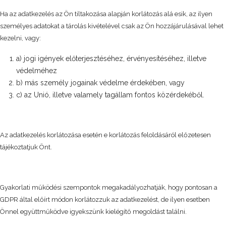
Ha az adatkezelés az Ön tiltakozása alapján korlátozás alá esik, az ilyen
személyes adatokat a tárolás kivételével csak az Ön hozzájárulásával lehet
kezelni, vagy:
a) jogi igények előterjesztéséhez, érvényesítéséhez, illetve
védelméhez
b) más személy jogainak védelme érdekében, vagy
c) az Unió, illetve valamely tagállam fontos közérdekéből.
Az adatkezelés korlátozása esetén e korlátozás feloldásáról előzetesen
tájékoztatjuk Önt.
Gyakorlati működési szempontok megakadályozhatják, hogy pontosan a
GDPR által előírt módon korlátozzuk az adatkezelést, de ilyen esetben
Önnel együttműködve igyekszünk kielégítő megoldást találni.