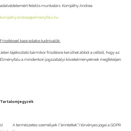
adatvédelemért felelős munkatárs: Komjáthy Andrea
komjathy.andrea@elmenyfalu.hu
Frissítéssel kapcsolatos tudnivalók:
Jelen tájékoztató bármikor frissítésre kerülhet abból a célból, hogy az
Élményfalu a mindenkori jogszabályi követelményeknek megfeleljen.
Tartalomjegyzék
1) A természetes személyek (“érintettek”) törvényes jogai a GDPR