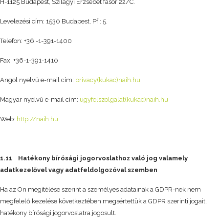
H-1125 Budapest, Szilágyi Erzsébet fasor 22/C.
Levelezési cím: 1530 Budapest, Pf.: 5.
Telefon: +36 -1-391-1400
Fax: +36-1-391-1410
Angol nyelvű e-mail cím:
privacy(kukac)naih.hu
Magyar nyelvű e-mail cím:
ugyfelszolgalat(kukac)naih.hu
Web:
http://naih.hu
1.11 Hatékony bírósági jogorvoslathoz való jog valamely
adatkezelővel vagy adatfeldolgozóval szemben
Ha az Ön megítélése szerint a személyes adatainak a GDPR-nek nem
megfelelő kezelése következtében megsértettük a GDPR szerinti jogait,
hatékony bírósági jogorvoslatra jogosult.