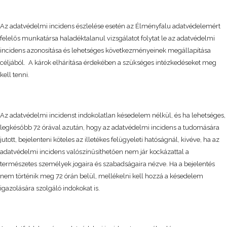
Az adatvédelmi incidens észlelése esetén az Élményfalu adatvédelemért
felelős munkatársa haladéktalanul vizsgálatot folytat le az adatvédelmi
incidens azonosítása és lehetséges következményeinek megállapítása
céljából. A károk elhárítása érdekében a szükséges intézkedéseket meg
kell tenni.
Az adatvédelmi incidenst indokolatlan késedelem nélkül, és ha lehetséges,
legkésőbb 72 órával azután, hogy az adatvédelmi incidens a tudomására
jutott, bejelenteni köteles az illetékes felügyeleti hatóságnál, kivéve, ha az
adatvédelmi incidens valószínűsíthetően nem jár kockázattal a
természetes személyek jogaira és szabadságaira nézve. Ha a bejelentés
nem történik meg 72 órán belül, mellékelni kell hozzá a késedelem
igazolására szolgáló indokokat is.