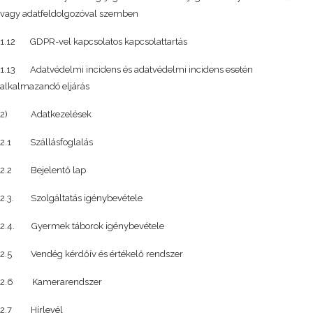
vagy adatfeldolgozóval szemben
1.12 GDPR-vel kapcsolatos kapcsolattartás
1.13 Adatvédelmi incidens és adatvédelmi incidens esetén
alkalmazandó eljárás
2) Adatkezelések
2.1 Szállásfoglalás
2.2 Bejelentő lap
2.3. Szolgáltatás igénybevétele
2.4. Gyermek táborok igénybevétele
2.5 Vendég kérdőív és értékelő rendszer
2.6 Kamerarendszer
2.7 Hírlevél