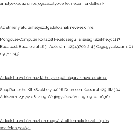
amelyekkel az uniós jogszabályok értelmében rendelkezik.
Az Élményfalu tárhelyszolgáltatójának neve és címe:
Mongouse Computer Korlátolt Felelősségű Társaság (Székhely: 1117
Budapest, Budafoki út 183., Adószám: 12943762-2-43 Cégjegyzékszám: 01
09 711243).
A deck.hu webáruház tárhelyszolgáltatójának neve és címe:
ShopRenter.hu Kft. (Székhely: 4028 Debrecen, Kassai út 129. III/304.,
Adószám: 23174108-2-09, Cégjegyzékszám: 09-09-020636)
A deck.hu webáruházban megvásárolt termékek szállítója és
adatfeldolgozója: