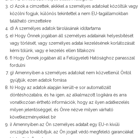
c) Azok a címzettek, akikkel a személyes adatokat közöltük vagy
közölni fogjuk, különös tekintettel a nem EU-tagállamokban
található címzettekre
d) A személyes adatok tárolásának időtartama
e) Hogy Önnek jogában áll személyes adatainak helyesbítését
vagy törlését, vagy személyes adatai kezelésének korlátozását
kérni tőlünk, vagy e kezelés ellen tiltakozni
f) Hogy Önnek jogában áll a Felügyeleti Hatósághoz panasszal
fordulni
g) Amennyiben a személyes adatokat nem közvetlenül Öntől
gyűjtjük, ezen adatok forrása
h) Hogy az adatok alapján került-e sor automatizált
döntéshozatalra, és ha igen, az alkalmazott logikára és arra
vonatkozóan érthető információk, hogy az ilyen adatkezelés
milyen jelentőséggel, és Önre nézve milyen várható
következményekkel bír
i) Amennyiben az Ön személyes adatait egy EU-n kívüli
országba továbbítjuk, az Ön jogait védő megfelelő garanciákat