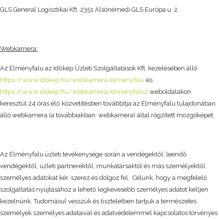
GLS General Logisztikai Kft. 2351 Alsónémedi GLS Európa u. 2
Webkamera:
Az Élményfalu az Időkép Üzleti Szolgáltatások Kft. kezelésében álló
https://www.idokep.hu/webkamera/elmenyfalu
és
https://www.idokep.hu/webkamera/elmenyfalu2
weboldalakon
keresztül 24 órás élő közvetítésben továbbítja az Élményfalu tulajdonában
álló webkamera (a továbbiakban: webkamera) által rögzített mozgóképet.
Az Élményfalu üzleti tevékenysége során a vendégektől, leendő
vendégektől, üzleti partnerektől, munkatársaktól és más személyektől
személyes adatokat kér, szerez és dolgoz fel. Célunk, hogy a megfelelő
szolgáltatás nyújtásához a lehető legkevesebb személyes adatot kelljen
kezelnünk. Tudomásul vesszük és tiszteletben tartjuk a természetes
személyek személyes adataival és adatvédelemmel kapcsolatos törvényes