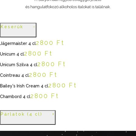
és hangulatfokozó alkoholos italokat is találnak.
Keserűk
2800 Ft
Jägermaister 4 cl
2800 Ft
Unicum 4 cl
2800 Ft
Unicum Szilva 4 cl
2800 Ft
Cointreau 4 cl
2800 Ft
Bailey's Irish Cream 4 cl
2800 Ft
Chambord 4 cl
Párlatok (4 cl)