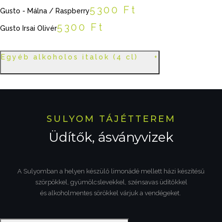
5300 Ft
Gusto - Málna / Raspberry
5300 Ft
Gusto Irsai Olivér
Egyéb alkoholos italok (4 cl)
SULYOM TÁJÉTTEREM
Üdítők, ásványvizek
A Sulyomban a helyen készülő limonádé mellett házi készítésű
szörpökkel, gyümölcslevekkel, szénsavas üdítőkkel
és alkoholmentes sörökkel várjuk a vendégeket.