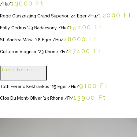
13000 Ft
/Hu/
12000 Ft
Rege Olaszrizling Grand Superior '24 Eger /Hu/
15400 Ft
Folly Cédrus '23 Badacsony /Hu/
28000 Ft
St. Andrea Mária '18 Eger /Hu/
27400 Ft
Cuilleron Viognier '23 Rhone /Fr/
Rozé borok
9100 Ft
Tóth Ferenc Kékfrankos '25 Eger /Hu/
13900 Ft
Clos Du Mont-Oliver '23 Rhone /Fr/