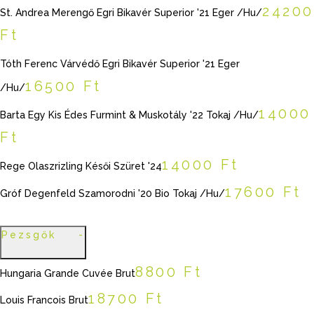
24200
St. Andrea Merengő Egri Bikavér Superior '21 Eger /Hu/
Ft
Tóth Ferenc Várvédő Egri Bikavér Superior '21 Eger
16500 Ft
/Hu/
14000
Barta Egy Kis Édes Furmint & Muskotály '22 Tokaj /Hu/
Ft
14000 Ft
Rege Olaszrizling Késői Szüret '24
17600 Ft
Gróf Degenfeld Szamorodni '20 Bio Tokaj /Hu/
Pezsgők
8800 Ft
Hungaria Grande Cuvée Brut
18700 Ft
Louis Francois Brut