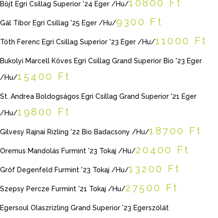
10800 Ft
Böjt Egri Csillag Superior '24 Eger /Hu/
9300 Ft
Gál Tibor Egri Csillag '25 Eger /Hu/
11000 Ft
Tóth Ferenc Egri Csillag Superior '23 Eger /Hu/
Bukolyi Marcell Köves Egri Csillag Grand Superior Bio '23 Eger
15400 Ft
/Hu/
St. Andrea Boldogságos Egri Csillag Grand Superior '21 Eger
19800 Ft
/Hu/
18700 Ft
Gilvesy Rajnai Rizling '22 Bio Badacsony /Hu/
20400 Ft
Oremus Mandolás Furmint '23 Tokaj /Hu/
13200 Ft
Gróf Degenfeld Furmint '23 Tokaj /Hu/
27500 Ft
Szepsy Percze Furmint '21 Tokaj /Hu/
Egersoul Olaszrizling Grand Superior '23 Egerszólát