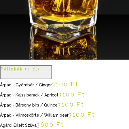
Pálinkák (4 cl)
3100 Ft
Árpád - Gyömbér / Ginger
3100 Ft
Árpád - Kajszibarack / Apricot
3100 Ft
Árpád - Bársony birs / Quince
3100 Ft
Árpád - Vilmoskörte / William pear
3600 Ft
Agárdi Érlelt Szilva