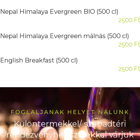
Nepal Himalaya Evergreen BIO (500 cl)
2500 Ft
Nepal Himalaya Evergreen málnás (500 cl)
2500 Ft
English Breakfast (500 cl)
2500 Ft
FOGLALJANAK HELYET NÁLUNK
Különtermekkel/ szabadtéri
rendezvényhelyszínekkel várjuk