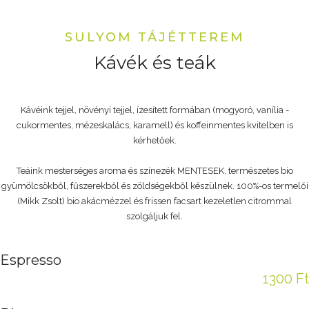
SULYOM TÁJÉTTEREM
Kávék és teák
Kávéink tejjel, növényi tejjel, ízesített formában (mogyoró, vanília -
cukormentes, mézeskalács, karamell) és koffeinmentes kvitelben is
kérhetőek.
Teáink mesterséges aroma és színezék MENTESEK, természetes bio
gyümölcsökből, fűszerekből és zöldségekből készülnek. 100%-os termelői
(Mikk Zsolt) bio akácmézzel és frissen facsart kezeletlen citrommal
szolgáljuk fel.
Espresso
1300 Ft