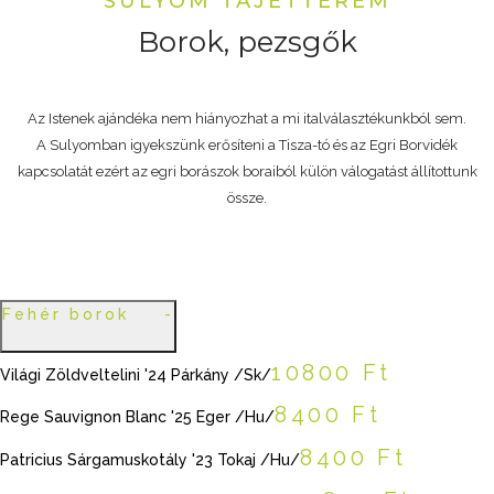
SULYOM TÁJÉTTEREM
Borok, pezsgők
Az Istenek ajándéka nem hiányozhat a mi italválasztékunkból sem.
A Sulyomban igyekszünk erősíteni a Tisza-tó és az Egri Borvidék
kapcsolatát ezért az egri borászok boraiból külön válogatást állítottunk
össze.
Fehér borok
10800 Ft
Világi Zöldveltelini '24 Párkány /Sk/
8400 Ft
Rege Sauvignon Blanc '25 Eger /Hu/
8400 Ft
Patricius Sárgamuskotály '23 Tokaj /Hu/