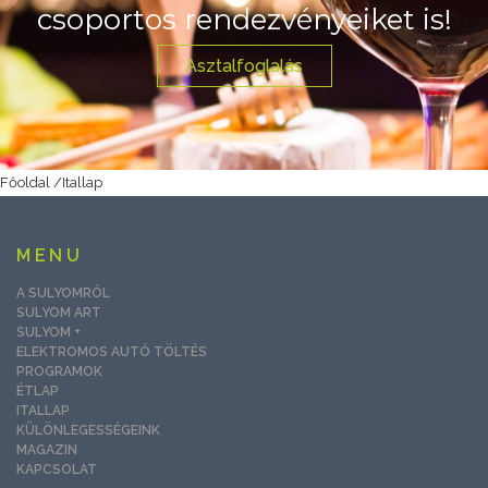
csoportos rendezvényeiket is!
Asztalfoglalás
Főoldal
/
Itallap
MENU
A SULYOMRÓL
SULYOM ART
SULYOM +
ELEKTROMOS AUTÓ TÖLTÉS
PROGRAMOK
ÉTLAP
ITALLAP
KÜLÖNLEGESSÉGEINK
MAGAZIN
KAPCSOLAT