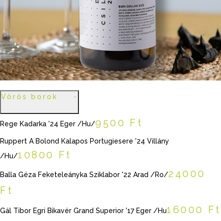
Vörös borok
9500 Ft
Rege Kadarka '24 Eger /Hu/
Ruppert A Bolond Kalapos Portugiesere '24 Villány
10800 Ft
/Hu/
24000
Balla Géza Feketeleányka Sziklabor '22 Arad /Ro/
Ft
16000 Ft
Gál Tibor Egri Bikavér Grand Superior '17 Eger /Hu