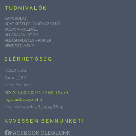
TUDNIVALÓK
KAPCSOLAT
ADATKEZELÉSI TÁJÉKOZTATÓ
SULYOM HÍRLEVÉL
ÁLLÁSAJÁNLATOK
ÁLLÁSHIRDETÉS - PINCÉR
VENDÉGÉLMÉNY
ELÉRHETŐSÉG
Kossuth út 2.,
Sarud 3386
Asztalfoglalás:
+36 70 5912 712; +36 70 5299 92 29
foglalas@sulyom.hu
Hivatalos ügyek:+36309496814
KÖVESSEN BENNÜNKET!
FACEBOOK OLDALUNK