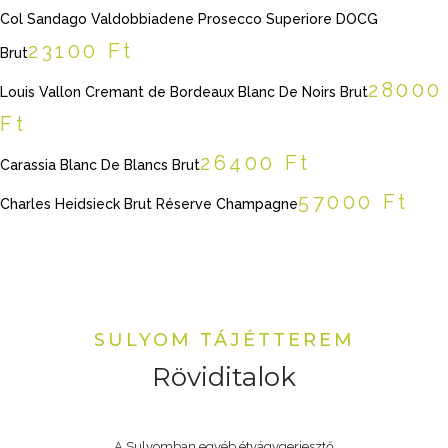
Col Sandago Valdobbiadene Prosecco Superiore DOCG
23100 Ft
Brut
28000
Louis Vallon Cremant de Bordeaux Blanc De Noirs Brut
Ft
26400 Ft
Carassia Blanc De Blancs Brut
57000 Ft
Charles Heidsieck Brut Réserve Champagne
SULYOM TÁJÉTTEREM
Röviditalok
A Sulyomban egyéb étvágygerjesztő