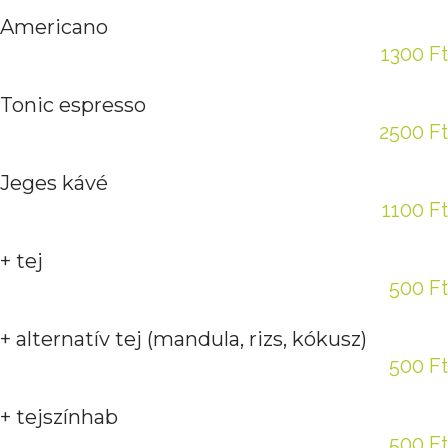
Americano
1300 Ft
Tonic espresso
2500 Ft
Jeges kávé
1100 Ft
+ tej
500 Ft
+ alternatív tej (mandula, rizs, kókusz)
500 Ft
+ tejszínhab
500 Ft