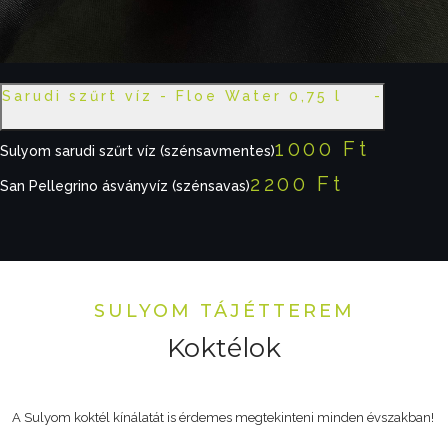
Sarudi szűrt víz - Floe Water 0,75 l
1000 Ft
Sulyom sarudi szűrt víz (szénsavmentes)
2200 Ft
San Pellegrino ásványvíz (szénsavas)
SULYOM TÁJÉTTEREM
Koktélok
A Sulyom koktél kínálatát is érdemes megtekinteni minden évszakban!