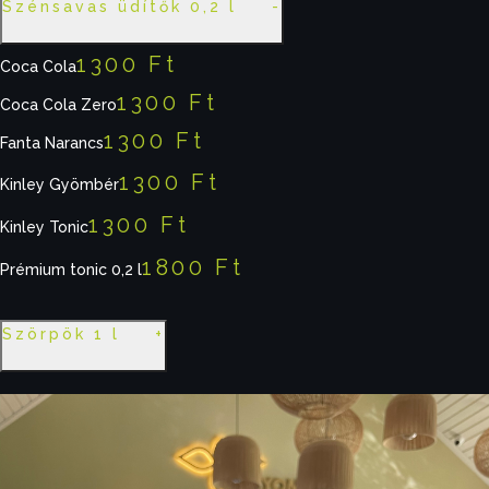
Szénsavas üdítők 0,2 l
1300 Ft
Coca Cola
1300 Ft
Coca Cola Zero
1300 Ft
Fanta Narancs
1300 Ft
Kinley Gyömbér
1300 Ft
Kinley Tonic
1800 Ft
Prémium tonic 0,2 l
Szörpök 1 l