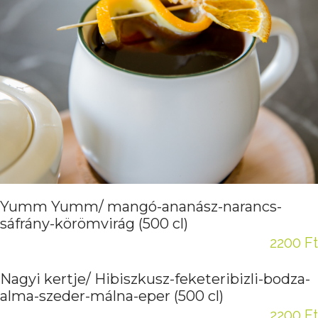
Yumm Yumm/ mangó-ananász-narancs-
sáfrány-körömvirág (500 cl)
2200 Ft
Nagyi kertje/ Hibiszkusz-feketeribizli-bodza-
alma-szeder-málna-eper (500 cl)
2200 Ft