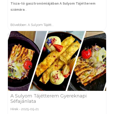
Tisza-tó gasztronómiájában
A Sulyom Tájétterem
számára
...
Bővebben: A Sulyom Tájétt...
A Sulyom Tájétterem Gyereknapi
Séfajánlata
Hírek
-
2025-05-21