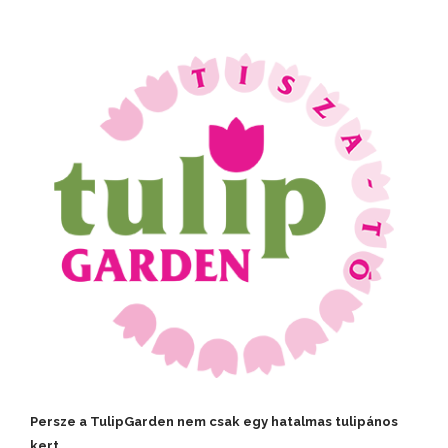
Persze a TulipGarden nem csak egy hatalmas tulipános
kert.