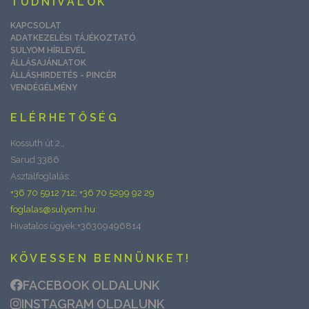
TUDNIVALÓK
KAPCSOLAT
ADATKEZELÉSI TÁJÉKOZTATÓ
SULYOM HÍRLEVÉL
ÁLLÁSAJÁNLATOK
ÁLLÁSHIRDETÉS - PINCÉR
VENDÉGÉLMÉNY
ELÉRHETŐSÉG
Kossuth út 2.,
Sarud 3386
Asztalfoglalás:
+36 70 5912 712; +36 70 5299 92 29
foglalas@sulyom.hu
Hivatalos ügyek:+36309496814
KÖVESSEN BENNÜNKET!
FACEBOOK OLDALUNK
INSTAGRAM OLDALUNK