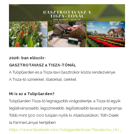
2026- ban először:
GASZTROTAVASZ a TISZA-TÓNÁL
A TulipGarden és a Tisza-tavi Gasztrokör közös rendezvénye.
A Tisza-tó színekkel, illatokkal, ízekkel.
Mi is az a TulipGarden?
TulipGarden Tisza-tó legnagyobb virágoskertje, a Tisza-tó egyik
leglátványosabb, legszínesebb, legillatosabb tavaszi programja.
Több mint 500 000 tulipán nyílik ki Abádszalókon, Tóth Diáék
(a FarmerLánya) kertjében
https://www.facebook.com/tulipgardentisza/?locale=hu_HU
,