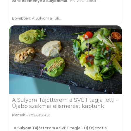
záró eseménye a Sulyommal
A tavasz utolsó,...
Bővebben: A Sulyom a Tuli...
A Sulyom Tájétterem a SVÉT tagja lett! -
Újabb szakmai elismerést kaptunk
Kiemelt
-
2025-03-03
A Sulyom Tájétterem a SVÉT tagja - Új fejezet a