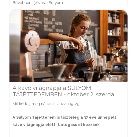
Bővebben: 5 éves a Sulyom...
A kávé világnapja a SULYOM
TÁJÉTTEREMBEN - október 2. szerda
Mit kóstolj meg nálunk
-
2024-09-25
A Sulyom Tájétterem is tiszteleg a 37 éve ünnepelt
kávé világnapja előtt
Látogass el hozzánk
...