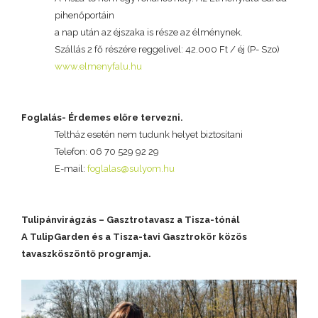
pihenőportáin
a nap után az éjszaka is része az élménynek.
Szállás 2 fő részére reggelivel: 42.000 Ft / éj (P- Szo)
www.elmenyfalu.hu
Foglalás- Érdemes előre tervezni.
Teltház esetén nem tudunk helyet biztosítani
Telefon: 06 70 529 92 29
E-mail:
foglalas@sulyom.hu
Tulipánvirágzás – Gasztrotavasz a Tisza-tónál
A TulipGarden és a Tisza-tavi Gasztrokör közös
tavaszköszöntő programja.