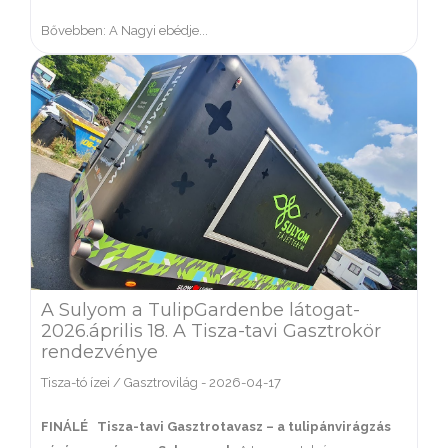
Bővebben: A Nagyi ebédje...
A Sulyom a TulipGardenbe látogat-
2026.április 18. A Tisza-tavi Gasztrokör
rendezvénye
Tisza-tó ízei / Gasztrovilág
-
2026-04-17
FINÁLÉ
Tisza-tavi Gasztrotavasz – a tulipánvirágzás