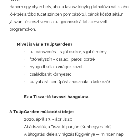
Hanem egy olyan hely, ahol a tavasz tényleg láthatóvá válik, ahol
jó érzés a több tucat színben pompázó tulipánok között sétálni,
játszani, és részt venni a tulajdonosok által szervezett
programokon.
Mivel is vár a TulipGarden?
·
tulipánszedés – saját csokor, saját élmény
·
fotóhelyszín – családi, páros, portré
·
nyugodt séta a virágok között
·
családbarát környezet
·
kutyabarát kert (póráz használata kötelező)
Ez a Tisza-tó tavaszi hangulata.
A TulipGarden működési ideje:
2026. április 3. – április 26.
Abádszalók, a Tisza-tó partján (Kunhegyes felé)
A látogatás ideje a virágzás függvénye — minden nap