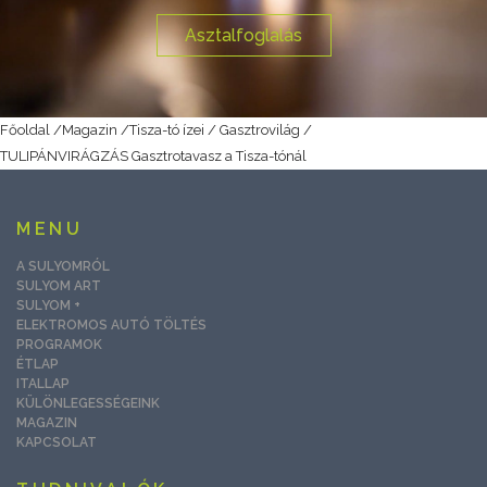
Asztalfoglalás
Főoldal
/
Magazin
/
Tisza-tó ízei / Gasztrovilág
/
TULIPÁNVIRÁGZÁS Gasztrotavasz a Tisza-tónál
MENU
A SULYOMRÓL
SULYOM ART
SULYOM +
ELEKTROMOS AUTÓ TÖLTÉS
PROGRAMOK
ÉTLAP
ITALLAP
KÜLÖNLEGESSÉGEINK
MAGAZIN
KAPCSOLAT