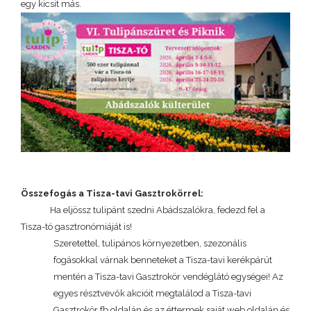
egy kicsit más.
Összefogás a Tisza-tavi Gasztrokörrel:
Ha eljössz tulipánt szedni Abádszalókra, fedezd fel a
Tisza-tó gasztronómiáját is!
Szeretettel, tulipános környezetben, szezonális
fogásokkal várnak benneteket a Tisza-tavi kerékpárút
mentén a Tisza-tavi Gasztrokör vendéglátó egységei! Az
egyes résztvevők akcióit megtalálod a Tisza-tavi
Gasztrokör fb oldalán és az éttermek saját web oldalán és