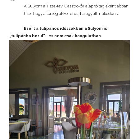
A Sulyom a Tisza-tavi Gasztrokör alapító tagjaként abban
hisz, hogy a térség akkor erős, ha együttműködünk.
Ezért a tulipános időszakban a Sulyom is
„tulipánba borul” –és nem csak hangulatban.