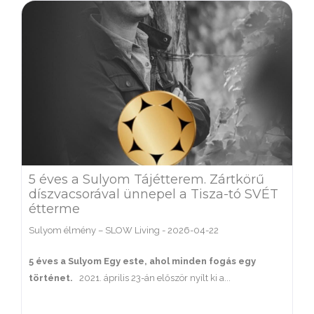
5 éves a Sulyom Tájétterem. Zártkörű
díszvacsorával ünnepel a Tisza-tó SVÉT
étterme
Sulyom élmény – SLOW Living
-
2026-04-22
5 éves
a Sulyom
Egy este, ahol minden fogás egy
történet.
2021. április 23-án először nyílt ki a...