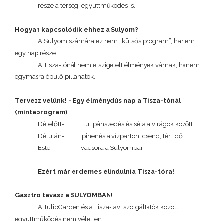
része a térségi együttműködés is.
Hogyan kapcsolódik ehhez a Sulyom?
A Sulyom számára ez nem „külsős program”, hanem
egy nap része.
A Tisza-tónál nem elszigetelt élmények várnak, hanem
egymásra épülő pillanatok.
Tervezz velünk! - Egy élménydús nap a Tisza-tónál
(mintaprogram)
Délelőtt-
tulipánszedés és séta a virágok között
Délután-
pihenés a vízparton, csend, tér, idő
Este-
vacsora a Sulyomban
Ezért már érdemes elindulnia Tisza-tóra!
Gasztro tavasz a SULYOMBAN!
A TulipGarden és a Tisza-tavi szolgáltatók közötti
együttműködés nem véletlen.