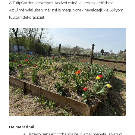
A TulipGarden veszélyes. Kedvet csinál a kerteszkedéshez.
Az Élményfaluban már mi is magunknak nevelgetjük a Sulyom
tulipán dekorációját.
Ha maradnál
A Tisza-tó nem egy rohanós hely. Az Élményfalu Sarud