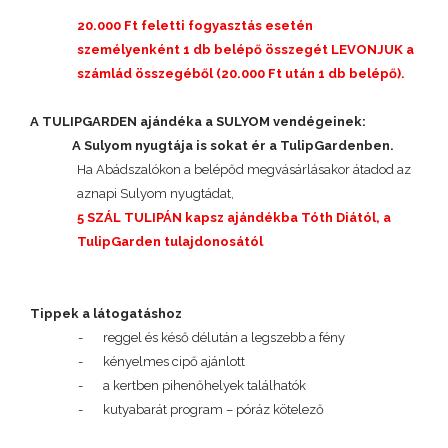
20.000 Ft feletti fogyasztás esetén
személyenként 1 db belépő összegét LEVONJUK a
számlád összegéből (20.000 Ft után 1 db belépő).
A TULIPGARDEN ajándéka a SULYOM vendégeinek:
A Sulyom nyugtája is sokat ér a TulipGardenben.
Ha Abádszalókon a belépőd megvásárlásakor átadod az
aznapi Sulyom nyugtádat,
5 SZÁL TULIPÁN kapsz ajándékba Tóth Diától, a
TulipGarden tulajdonosától
Tippek a látogatáshoz
-
reggel és késő délután a legszebb a fény
-
kényelmes cipő ajánlott
-
a kertben pihenőhelyek találhatók
-
kutyabarát program – póráz kötelező