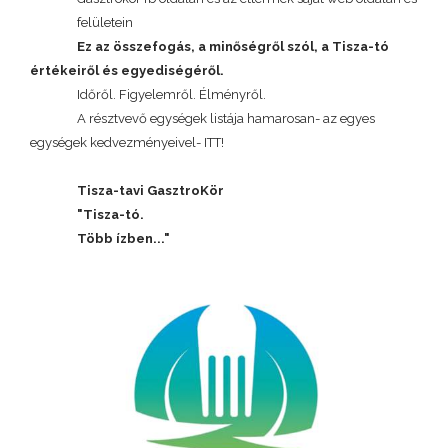
felületein
Ez az összefogás, a minőségről szól, a Tisza-tó
értékeiről és egyediségéről.
Időről. Figyelemről. Élményről.
A résztvevő egységek listája hamarosan- az egyes
egységek kedvezményeivel- ITT!
Tisza-tavi GasztroKör
"Tisza-tó.
Több ízben..."