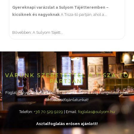
Gyereknapi varázslat a Sulyom Tájétteremben –
kicsiknek és nagyoknak
A Tisza-tó partján, ahol a...
Bővebben: A Sulyom Tájétt...
VÁRUNK SZERETETTEL A TISZA-TÓ
PARTJÁN!
Foglalj helyet éttermünkben és élvezd a Slow Living hangulatát és az
aktuális séfajánlatunkat!
Telefon:
+36 70 529 9229
| Email:
foglalas@sulyom.hu
Asztalfoglalás erősen ajánlott!