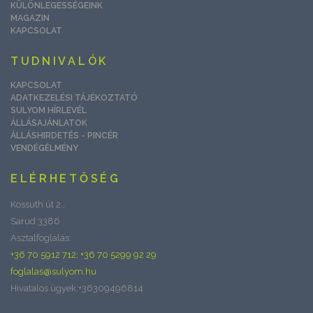
KÜLÖNLEGESSÉGEINK
MAGAZIN
KAPCSOLAT
TUDNIVALÓK
KAPCSOLAT
ADATKEZELÉSI TÁJÉKOZTATÓ
SULYOM HÍRLEVÉL
ÁLLÁSAJÁNLATOK
ÁLLÁSHIRDETÉS - PINCÉR
VENDÉGÉLMÉNY
ELÉRHETŐSÉG
Kossuth út 2.,
Sarud 3386
Asztalfoglalás:
+36 70 5912 712; +36 70 5299 92 29
foglalas@sulyom.hu
Hivatalos ügyek:+36309496814