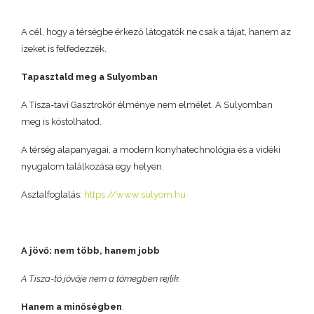
A cél, hogy a térségbe érkező látogatók ne csak a tájat, hanem az
ízeket is felfedezzék.
Tapasztald meg a Sulyomban
A Tisza-tavi Gasztrokör élménye nem elmélet. A Sulyomban
meg is kóstolhatod.
A térség alapanyagai, a modern konyhatechnológia és a vidéki
nyugalom találkozása egy helyen.
Asztalfoglalás:
https://www.sulyom.hu
A jövő: nem több, hanem jobb
A Tisza-tó jövője nem a tömegben rejlik.
Hanem a minőségben
.