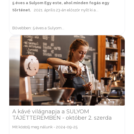
5 éves
a Sulyom
Egy este, ahol minden fogás egy
történet.
2021. április 23-án először nyílt ki a...
Bővebben: 5 éves a Sulyom...
A kávé világnapja a SULYOM
TÁJÉTTEREMBEN - október 2. szerda
Mit kóstolj meg nálunk
-
2024-09-25