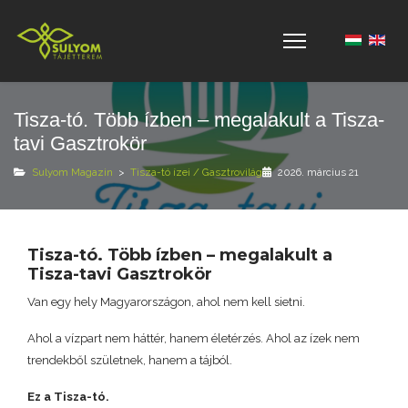
Válasszon 
Tisza-tó. Több ízben – megalakult a Tisza-
tavi Gasztrokör
Sulyom Magazin
>
Tisza-tó ízei / Gasztrovilág
2026. március 21
Tisza-tó. Több ízben – megalakult a
Tisza-tavi Gasztrokör
Van egy hely Magyarországon, ahol nem kell sietni.
Ahol a vízpart nem háttér, hanem életérzés. Ahol az ízek nem
trendekből születnek, hanem a tájból.
Ez a Tisza-tó.