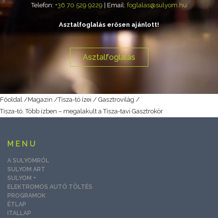
Telefon:
+36 70 529 9229
| Email:
foglalas@sulyom.hu
Asztalfoglalás erősen ajánlott!
Asztalfoglalás
Főoldal
/
Magazin
/
Tisza-tó ízei / Gasztrovilág
/
Tisza-tó. Több ízben – megalakult a Tisza-tavi Gasztrokör
MENU
A SULYOMRÓL
SULYOM ART
SULYOM +
ELEKTROMOS AUTÓ TÖLTÉS
PROGRAMOK
ÉTLAP
ITALLAP