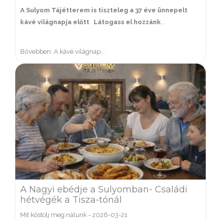
A Sulyom Tájétterem is tiszteleg a 37 éve ünnepelt
kávé világnapja előtt
Látogass el hozzánk
...
Bővebben: A kávé világnap...
A Nagyi ebédje a Sulyomban- Családi
hétvégék a Tisza-tónál
Mit kóstolj meg nálunk
-
2026-03-21