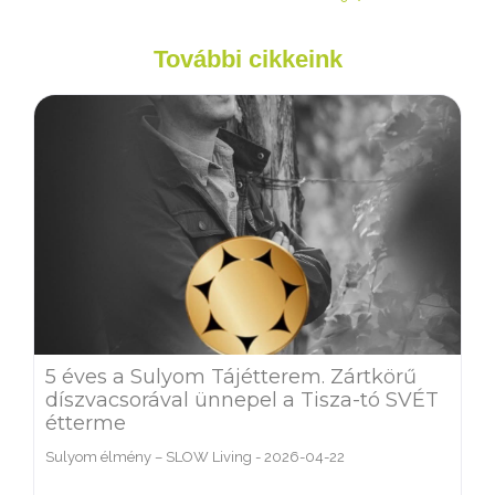
További cikkeink
5 éves a Sulyom Tájétterem. Zártkörű
díszvacsorával ünnepel a Tisza-tó SVÉT
étterme
Sulyom élmény – SLOW Living
-
2026-04-22