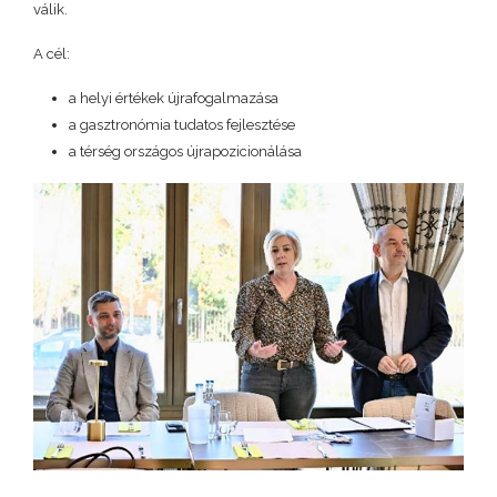
válik.
A cél:
a helyi értékek újrafogalmazása
a gasztronómia tudatos fejlesztése
a térség országos újrapozicionálása