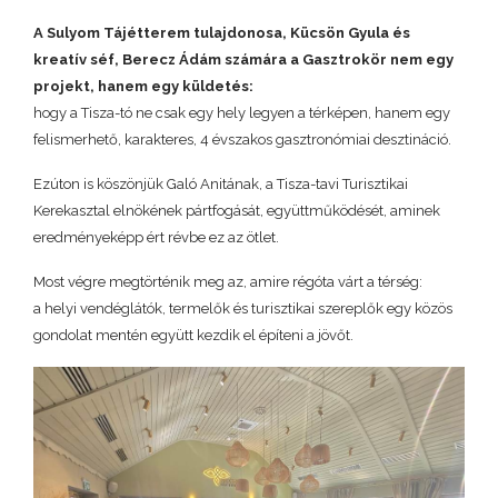
A Sulyom Tájétterem tulajdonosa, Kücsön Gyula és
kreatív séf, Berecz Ádám számára a Gasztrokör nem egy
projekt, hanem egy küldetés:
hogy a Tisza-tó ne csak egy hely legyen a térképen, hanem egy
felismerhető, karakteres, 4 évszakos gasztronómiai desztináció.
Ezúton is köszönjük Galó Anitának, a Tisza-tavi Turisztikai
Kerekasztal elnökének pártfogását, együttműködését, aminek
eredményeképp ért révbe ez az ötlet.
Most végre megtörténik meg az, amire régóta várt a térség:
a helyi vendéglátók, termelők és turisztikai szereplők egy közös
gondolat mentén együtt kezdik el építeni a jövőt.