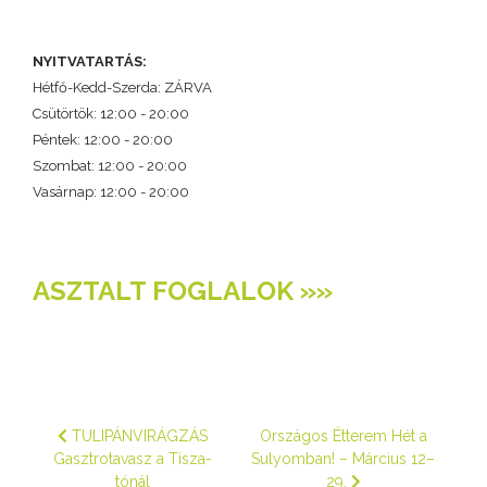
NYITVATARTÁS:
Hétfő-Kedd-Szerda: ZÁRVA
Csütörtök: 12:00 - 20:00
Péntek: 12:00 - 20:00
Szombat: 12:00 - 20:00
Vasárnap: 12:00 - 20:00
ASZTALT FOGLALOK »»
Előző cikk: TULIPÁNVIRÁGZÁS Gasztrotavasz a Tisza-tónál
Következő cikk: Országos Étter
TULIPÁNVIRÁGZÁS
Országos Étterem Hét a
Gasztrotavasz a Tisza-
Sulyomban! – Március 12–
tónál
29.