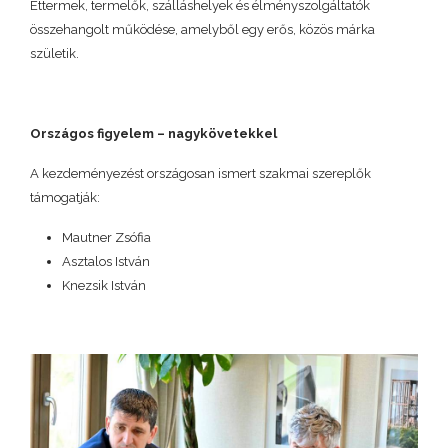
Éttermek, termelők, szálláshelyek és élményszolgáltatók
összehangolt működése, amelyből egy erős, közös márka
születik.
Országos figyelem – nagykövetekkel
A kezdeményezést országosan ismert szakmai szereplők
támogatják:
Mautner Zsófia
Asztalos István
Knezsik István