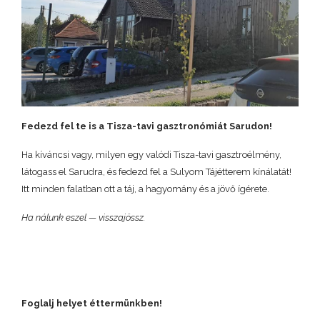
Fedezd fel te is a Tisza-tavi gasztronómiát Sarudon!
Ha kíváncsi vagy, milyen egy valódi Tisza-tavi gasztroélmény,
látogass el Sarudra, és fedezd fel a Sulyom Tájétterem kínálatát!
Itt minden falatban ott a táj, a hagyomány és a jövő ígérete.
Ha nálunk eszel — visszajössz.
Foglalj helyet éttermünkben!