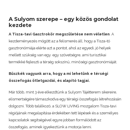
A Sulyom szerepe – egy közös gondolat
kezdete
A Tisza-tavi Gasztrokör megszületése nem véletlen
. A
kezdeményezés mögött az a felismerés áll, hogy a Tisza-tó
gasztronómiája elérte azt a pontot, ahol az egyedi, jó helyek
mellett szükség van egy egy szövetségre, ami turisztikai
termékké fejleszti a térség sokszínű, minőségi gasztronómiáját.
Büszkék vagyunk arra, hogy a mi lehetünk e térségi
összefogás ötletgazdái, és alapító tagjai.
Már több, mint 3 éve elkezdtünk a Sulyom Tájétterem sikereire,
elismertségére támaszkodva egy térségi összefogás létrehozásán
dolgozni. Több találkozó, a SLOW LIVING mozgalom Tisza-tavi
régiójának megalapítása érdekében tett lépések és a személyes
kapcsolatok segítségével egyre jobban formálódott az
összefogás, aminek igyekeztünk a motorja lenni.