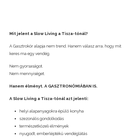
Mit jelent a Slow Living a Tisza-tónál?
A Gasztrokör alapja nem trend. Hanem válasz arra, hogy mit
keres ma egy vendég.
Nem gyorsaságot.
Nem mennyiséget.
Hanem élményt. A GASZTRONÓMIÁBAN IS.
A Slow Living a Tisza-tónál azt jelenti:
helyi alapanyagokra épülő konyha
szezonális gondolkodás
természetközeli élmények
nyugodt, emberléptékű vendéglátás