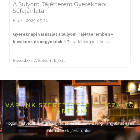
A Sulyom Tájétterem Gyereknapi
Séfajánlata
Hírek
-
2025-05-21
Gyereknapi varázslat a Sulyom Tájétteremben –
kicsiknek és nagyoknak
A Tisza-tó partján, ahol a...
Bővebben: A Sulyom Tájétt...
VÁRUNK SZERETETTEL A TISZA-TÓ
PARTJÁN!
Foglalj helyet éttermünkben és élvezd a Slow Living hangulatát és az
aktuális séfajánlatunkat!