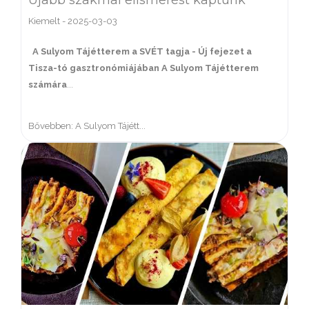
Kiemelt
-
2025-03-03
A Sulyom Tájétterem a SVÉT tagja - Új fejezet a
Tisza-tó gasztronómiájában
A Sulyom Tájétterem
számára
...
Bővebben: A Sulyom Tájétt...