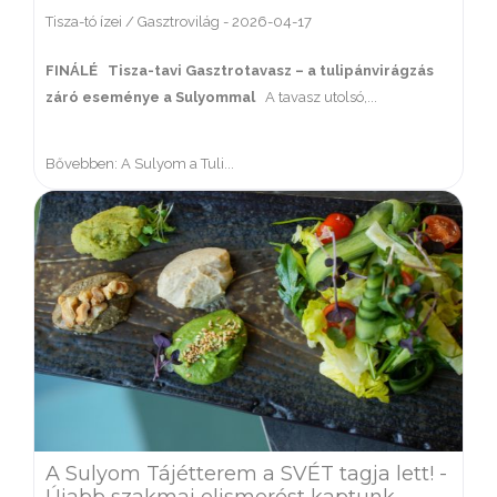
Tisza-tó ízei / Gasztrovilág
-
2026-04-17
FINÁLÉ
Tisza-tavi Gasztrotavasz – a tulipánvirágzás
záró eseménye a Sulyommal
A tavasz utolsó,...
Bővebben: A Sulyom a Tuli...
A Sulyom Tájétterem a SVÉT tagja lett! -
Újabb szakmai elismerést kaptunk