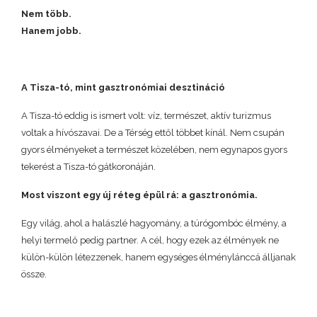
Nem több.
Hanem jobb.
A Tisza-tó, mint gasztronómiai desztináció
A Tisza-tó eddig is ismert volt: víz, természet, aktív turizmus
voltak a hívószavai. De a Térség ettől többet kínál. Nem csupán
gyors élményeket a természet közelében, nem egynapos gyors
tekerést a Tisza-tó gátkoronáján.
Most viszont egy új réteg épül rá: a gasztronómia.
Egy világ, ahol a halászlé hagyomány, a túrógombóc élmény, a
helyi termelő pedig partner. A cél, hogy ezek az élmények ne
külön-külön létezzenek, hanem egységes élménylánccá álljanak
össze.