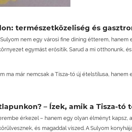
don: természetközeliség és gasztr
Sulyom nem egy városi fine dining étterem, hanem e
 környezet egymást erősítik. Sarud a mi otthonunk, és
yom ma már nemcsak a Tisza-tó új ételstílusa, hanem 
tlapunkon? – Ízek, amik a Tisza-tó
rembe érkezel – hanem egy olyan élményt kapsz, ahol
örülvesznek, és magaddal viszed. A Sulyom konyháj