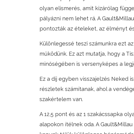
olyan elismerés, amit kizárólag füg
pályázni nem lehet rá. A Gault&Millau
pontozták az ételeket, az élményt é
Különlegessé teszi számunkra ezt az 
működünk. Ez azt mutatja, hogy a Ti
minőségében is versenyképes a legj
Ez a díj egyben visszajelzés Neked is
részletek számítanak, ahol a vendégé
szakértelem van.
A 12,5 pont és az 1 szakácssapka ol
alapokon ítélnek oda. A Gault&Millau