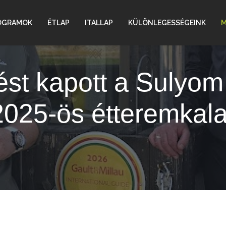
Sulyom Magazin
OGRAMOK
ÉTLAP
ITALLAP
KÜLÖNLEGESSÉGEINK
M
f és a csapat
Sulyom élmény – SLOW L
Több, mint étterem
Kulináris műhely
ést kapott a Sulyom
2025-ös étteremkal