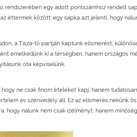
ési rendszerében egy adott pontszámhoz rendelt sap
z éttermek között: egy sapka azt jelenti, hogy nálu
don, a Tisza-tó partján kaptunk elismerést, különöse
ént emelkedünk ki a térségben, hanem országos mér
yitásunk óta képviselünk.
 hogy ne csak finom ételeket kapj, hanem tudatosan
rtelem és szenvedély áll. Ez az elismerés nekünk ös
rra, hogy nálunk nem csak ízélményt, hanem minősége