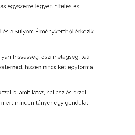
s egyszerre legyen hiteles és
ől és a Sulyom Élménykertből érkezik:
nyári frissesség, őszi melegség, téli
zatérned, hiszen nincs két egyforma
l is, amit látsz, hallasz és érzel,
– mert minden tányér egy gondolat,