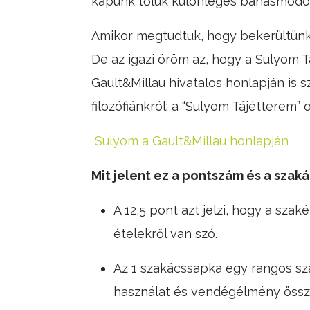
kapunk tőlük különleges bánásmódot.
Amikor megtudtuk, hogy bekerültünk
De az igazi öröm az, hogy a Sulyom 
Gault&Millau hivatalos honlapján is 
filozófiánkról: a “Sulyom Tájétterem” 
Sulyom a Gault&Millau honlapján
Mit jelent ez a pontszám és a szak
A 12,5 pont azt jelzi, hogy a sza
ételekről van szó.
Az 1 szakácssapka egy rangos szak
használat és vendégélmény össz