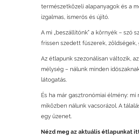
természetközeli alapanyagok és a m
izgalmas, ismerős és újító.
A mi „beszállítónk” a környék – szó 
frissen szedett fűszerek, zöldségek
Az étlapunk szezonálisan változik, az 
mélység – nálunk minden időszaknak 
látogatás.
És ha már gasztronómiai élmény: mi ne
miközben nálunk vacsorázol. A tálal
egy üzenet.
Nézd meg az aktuális étlapunkat it