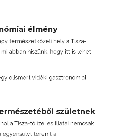
onómiai élmény
gy természetközeli hely a Tisza-
 mi abban hiszünk, hogy itt is lehet
egy elismert vidéki gasztronómiai
 természetéből születnek
 a Tisza-tó ízei és illatai nemcsak
a egyensúlyt teremt a