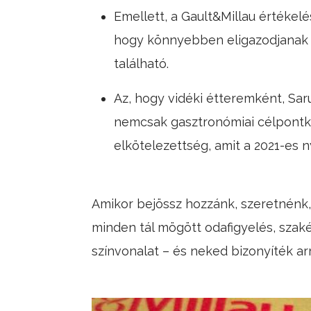
Emellett, a Gault&Millau értékel
hogy könnyebben eligazodjanak a
található.
Az, hogy vidéki étteremként, Saru
nemcsak gasztronómiai célpontk
elkötelezettség, amit a 2021-es n
Amikor bejössz hozzánk, szeretnénk,
minden tál mögött odafigyelés, szaké
színvonalat – és neked bizonyíték a