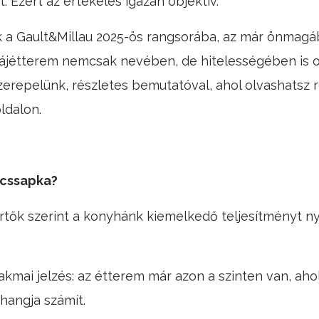
 Ezért az értékelés igazán objektív.
 a Gault&Millau 2025-ös rangsorába, az már önmagáb
Tájétterem nemcsak nevében, de hitelességében is o
szerepelünk, részletes bemutatóval, ahol olvashatsz 
oldalon.
ácssapka?
kértők szerint a konyhánk kiemelkedő teljesítményt n
mai jelzés: az étterem már azon a szinten van, ahol 
hangja számít.