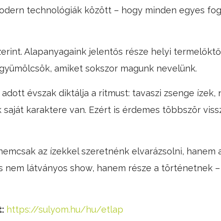
odern technológiák között – hogy minden egyes fogá
szerint. Alapanyagaink jelentős része helyi termelőkt
, gyümölcsök, amiket sokszor magunk nevelünk.
adott évszak diktálja a ritmust: tavaszi zsenge ízek, 
saját karaktere van. Ezért is érdemes többször viss
mcsak az ízekkel szeretnénk elvarázsolni, hanem azza
ás nem látványos show, hanem része a történetnek 
t:
https://sulyom.hu/hu/etlap