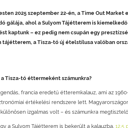
ten 2025 szeptember 22-én, a Time Out Market ele
ó gálája, ahol a Sulyom Tájétterem is kiemelkedő
ést kaptunk – ez pedig nem csupán egy presztízsé
 tájétterem, a Tisza-tó új ételstílusa valóban orsz
s a Tisza-tó éttermeként számunkra?
legendás, francia eredetű étteremkalauz, ami az 1960
tronómiai értékelési rendszere lett. Magyarországon
dó különösen izgalmas volt – és számunkra megtisztelő 
ogy a Sulyom Tájétterem is bekerült a kalauzba,
12,5 