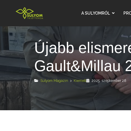
A SULYOMRÓL
PR
Mit kóstolj meg nálunk
A Sé
Kiemelt
SVÉT hírek
Rólunk írták
Újabb elismer
Gault&Millau 
Sulyom Magazin
>
Kiemelt
2025. szeptember 28