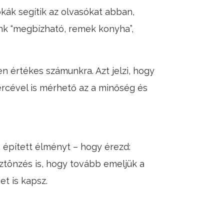
kák segítik az olvasókat abban,
nk “megbízható, remek konyha”,
n értékes számunkra. Azt jelzi, hogy
cével is mérhető az a minőség és
 épített élményt – hogy érezd:
ztönzés is, hogy tovább emeljük a
t is kapsz.