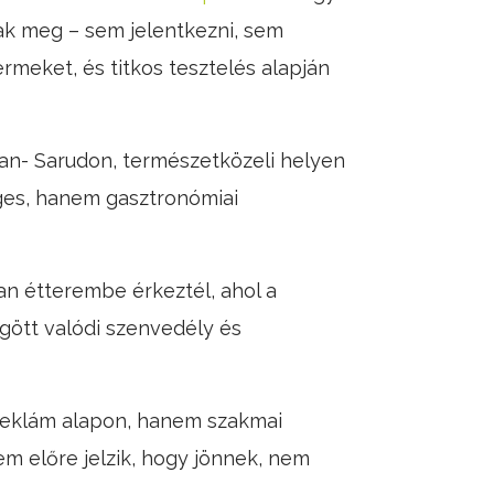
nak meg – sem jelentkezni, sem
ermeket, és titkos tesztelés alapján
ban- Sarudon, természetközeli helyen
eges, hanem gasztronómiai
yan étterembe érkeztél, ahol a
gött valódi szenvedély és
 reklám alapon, hanem szakmai
em előre jelzik, hogy jönnek, nem