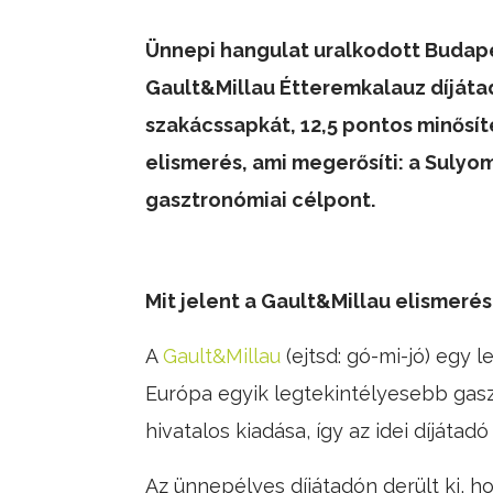
Ünnepi hangulat uralkodott Budapes
Gault&Millau Étteremkalauz díjátad
szakácssapkát, 12,5 pontos minősít
elismerés, ami megerősíti: a Sulyom
gasztronómiai célpont.
Mit jelent a Gault&Millau elismeré
A
Gault&Millau
(ejtsd: gó-mi-jó) egy 
Európa egyik legtekintélyesebb gasz
hivatalos kiadása, így az idei díjáta
Az ünnepélyes díjátadón derült ki, h