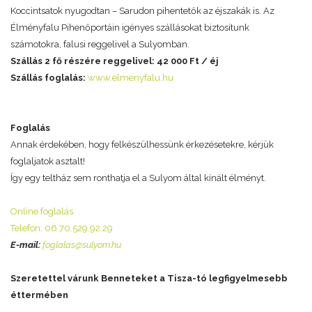
Koccintsatok nyugodtan – Sarudon pihentetők az éjszakák is. Az
Élményfalu Pihenőportáin igényes szállásokat biztosítunk
számotokra, falusi reggelivel a Sulyomban.
Szállás 2 fő részére reggelivel: 42 000 Ft / éj
Szállás foglalás:
www.elmenyfalu.hu
Foglalás
Annak érdekében, hogy felkészülhessünk érkezésetekre, kérjük
foglaljatok asztalt!
Így egy teltház sem ronthatja el a Sulyom által kínált élményt.
Online foglalás
Telefon: 06 70.529.92.29
E-mail:
foglalas@sulyom.hu
Szeretettel várunk Benneteket a Tisza-tó legfigyelmesebb
éttermében