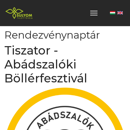
Válasszon 
Rendezvénynaptár
Tiszator -
Abádszalóki
Böllérfesztivál