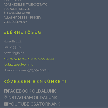
KAPCSOLAT
ADATKEZELÉSI TÁJÉKOZTATÓ
SULYOM HÍRLEVÉL
ÁLLÁSAJÁNLATOK
ÁLLÁSHIRDETÉS - PINCÉR
VENDÉGÉLMÉNY
ELÉRHETŐSÉG
Kossuth út 2.,
Sarud 3386
Asztalfoglalás:
+36 70 5912 712; +36 70 5299 92 29
foglalas@sulyom.hu
Hivatalos ügyek:+36309496814
KÖVESSEN BENNÜNKET!
FACEBOOK OLDALUNK
INSTAGRAM OLDALUNK
YOUTUBE CSATORNÁNK