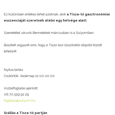
Ez különösen értékes lehet azoknak, akik
a Tisza-tó gasztronómiai
esszenciáját szeretnék átélni egy hétvége alatt
.
Szeretettel várunk Benneteket márciusban is a Sulyomban.
Büszkék vagyunk arra, hogy a Tisza-tavi Gasztrokör alapítói között
lehetünk.
Nyitva tartás:
Csütörtök- Vasárnap 12.00-20.00
Asztalfoglalás ajánlott:
06.70.529.92.29
foglalas@sulyom.hu
Szállás a Tisza-tó partján