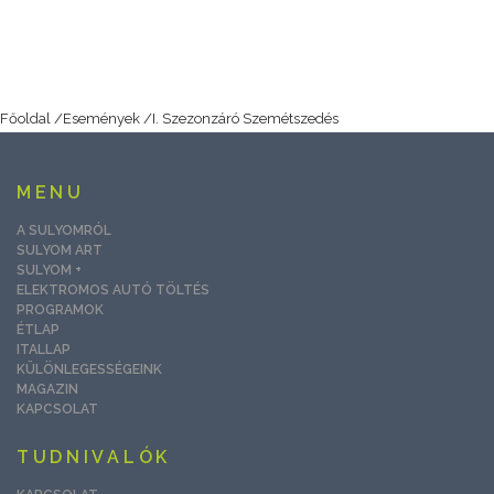
Főoldal
/
Események
/
I. Szezonzáró Szemétszedés
MENU
A SULYOMRÓL
SULYOM ART
SULYOM +
ELEKTROMOS AUTÓ TÖLTÉS
PROGRAMOK
ÉTLAP
ITALLAP
KÜLÖNLEGESSÉGEINK
MAGAZIN
KAPCSOLAT
TUDNIVALÓK