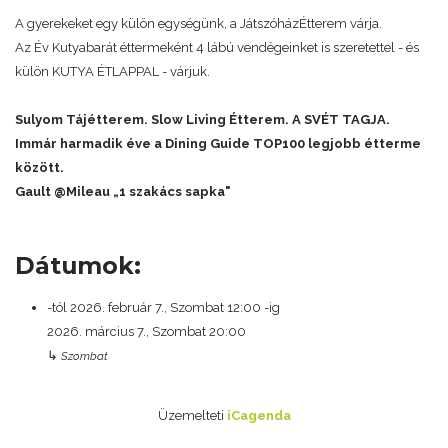
A gyerekeket egy külön egységünk, a JátszóházÉtterem várja.
Az Év Kutyabarát éttermeként 4 lábú vendégeinket is szeretettel - és
külön KUTYA ÉTLAPPAL - várjuk.
Sulyom Tájétterem. Slow Living Étterem. A SVÉT TAGJA.
Immár harmadik éve a Dining Guide TOP100 legjobb étterme
között.
Gault @Mileau „1 szakács sapka"
Dátumok:
-tól
2026. február 7., Szombat
12:00
-ig
2026. március 7., Szombat
20:00
↳
Szombat
Üzemelteti
iCagenda