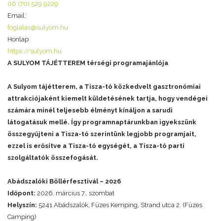
06 (70) 529 9229
Email:
foglalas@sulyom.hu
Honlap
https://sulyom.hu
A SULYOM TÁJÉTTEREM térségi programajánlója
A Sulyom tájétterem, a Tisza-tó közkedvelt gasztronómiai
attrakciójaként kiemelt küldetésének tartja, hogy vendégei
számára minél teljesebb élményt kínáljon a sarudi
látogatásuk mellé. Így programnaptárunkban igyekszünk
összegyűjteni a Tisza-tó szerintünk legjobb programjait,
ezzel is erősítve a Tisza-tó egységét, a Tisza-tó parti
szolgáltatók összefogását.
Abádszalóki Böllérfesztivál – 2026
Időpont:
2026. március 7., szombat
Helyszín:
5241 Abádszalók, Füzes Kemping, Strand utca 2. (Füzes
Camping)