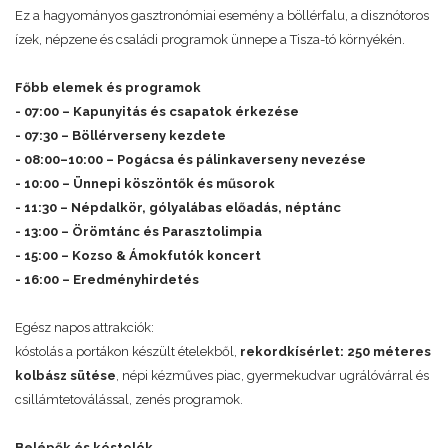
Ez a hagyományos gasztronómiai esemény a böllérfalu, a disznótoros
ízek, népzene és családi programok ünnepe a Tisza-tó környékén.
Főbb elemek és programok
- 07:00 – Kapunyitás és csapatok érkezése
- 07:30 – Böllérverseny kezdete
- 08:00–10:00 – Pogácsa és pálinkaverseny nevezése
- 10:00 – Ünnepi köszöntők és műsorok
- 11:30 – Népdalkör, gólyalábas előadás, néptánc
- 13:00 – Örömtánc és Parasztolimpia
- 15:00 – Kozso & Ámokfutók koncert
- 16:00 – Eredményhirdetés
Egész napos attrakciók:
kóstolás a portákon készült ételekből,
rekordkísérlet: 250 méteres
kolbász sütése
, népi kézműves piac, gyermekudvar ugrálóvárral és
csillámtetoválással, zenés programok.
Belépők és kóstolók