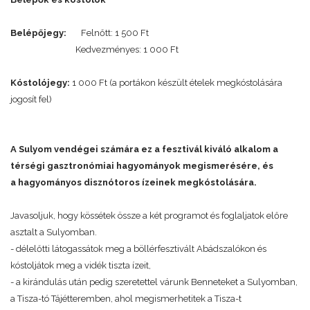
Belépőjegy:
Felnőtt: 1 500 Ft
Kedvezményes: 1 000 Ft
Kóstolójegy:
1 000 Ft (a portákon készült ételek megkóstolására
jogosít fel)
A Sulyom vendégei számára ez a fesztivál kiváló alkalom a
térségi gasztronómiai hagyományok megismerésére, és
a hagyományos disznótoros ízeinek megkóstolására.
Javasoljuk, hogy kössétek össze a két programot és foglaljatok előre
asztalt a Sulyomban.
- délelőtti látogassátok meg a böllérfesztivált Abádszalókon és
kóstoljátok meg a vidék tiszta ízeit,
- a kirándulás után pedig szeretettel várunk Benneteket a Sulyomban,
a Tisza-tó Tájétteremben, ahol megismerhetitek a Tisza-t