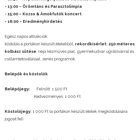
- 13:00 – Örömtánc és Parasztolimpia
- 15:00 – Kozso & Ámokfutók koncert
- 16:00 – Eredményhirdetés
Egész napos attrakciók:
kóstolás a portákon készült ételekből,
rekordkísérlet: 250 méteres
kolbász sütése
, népi kézműves piac, gyermekudvar ugrálóvárral és
csillámtetoválással, zenés programok.
Belépők és kóstolók
Belépőjegy:
Felnőtt: 1 500 Ft
Kedvezményes: 1 000 Ft
Kóstolójegy:
1 000 Ft (a portákon készült ételek megkóstolására
jogosít fel)