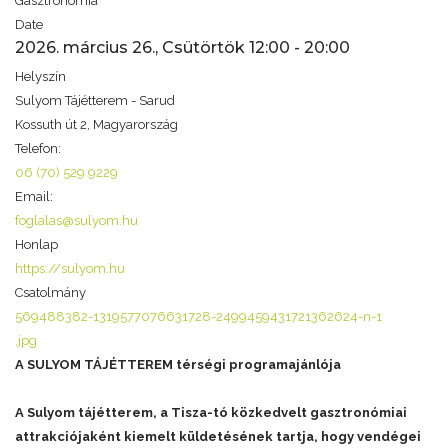
Gasztronómia
Date
2026. március 26., Csütörtök
12:00
-
20:00
Helyszín
Sulyom Tájétterem - Sarud
Kossuth út 2, Magyarország
Telefon:
06 (70) 529 9229
Email:
foglalas@sulyom.hu
Honlap
https://sulyom.hu
Csatolmány
569488382-1319577076631728-2499459431721362624-n-1
.jpg
A SULYOM TÁJÉTTEREM térségi programajánlója
A Sulyom tájétterem, a Tisza-tó közkedvelt gasztronómiai
attrakciójaként kiemelt küldetésének tartja, hogy vendégei