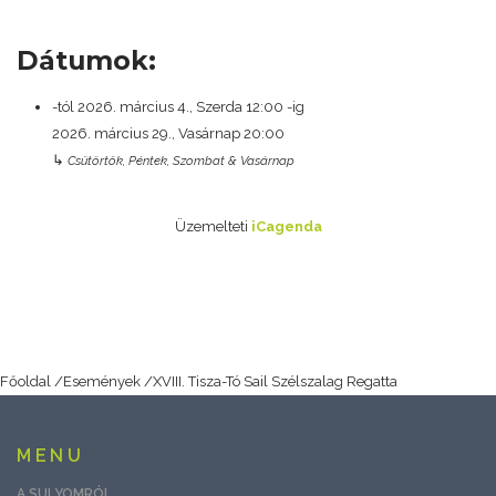
Dátumok:
-tól
2026. március 4., Szerda
12:00
-ig
2026. március 29., Vasárnap
20:00
↳
Csütörtök, Péntek, Szombat & Vasárnap
Üzemelteti
iCagenda
Főoldal
/
Események
/
XVIII. Tisza-Tó Sail Szélszalag Regatta
MENU
A SULYOMRÓL