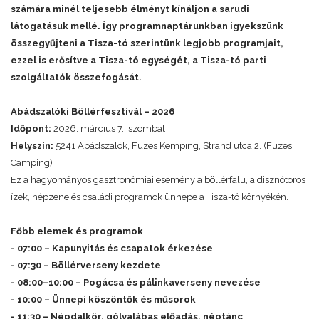
számára minél teljesebb élményt kínáljon a sarudi
látogatásuk mellé. Így programnaptárunkban igyekszünk
összegyűjteni a Tisza-tó szerintünk legjobb programjait,
ezzel is erősítve a Tisza-tó egységét, a Tisza-tó parti
szolgáltatók összefogását.
Abádszalóki Böllérfesztivál – 2026
Időpont:
2026. március 7., szombat
Helyszín:
5241 Abádszalók, Füzes Kemping, Strand utca 2. (Füzes
Camping)
Ez a hagyományos gasztronómiai esemény a böllérfalu, a disznótoros
ízek, népzene és családi programok ünnepe a Tisza-tó környékén.
Főbb elemek és programok
- 07:00 – Kapunyitás és csapatok érkezése
- 07:30 – Böllérverseny kezdete
- 08:00–10:00 – Pogácsa és pálinkaverseny nevezése
- 10:00 – Ünnepi köszöntők és műsorok
- 11:30 – Népdalkör, gólyalábas előadás, néptánc