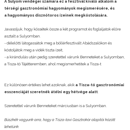
A Sulyom vendégei számára ez a fesztivál kiváló alkalom a
térségi gasztronómiai hagyományok megismerésére, és
a hagyományos disznótoros ízeinek megkóstolására.
Javasoljuk, hogy kössétek össze a két programot és foglaljatok előre
asztalt a Sulyomban.
- délelőtti látogassátok meg a böllérfesztivált Abádszalókon és
kóstoljátok meg a vidék tiszta ízeit,
- a kirándulás után pedig szeretettel várunk Benneteket a Sulyomban,
a Tisza-tó Tájétteremben, ahol megismerhetitek a Tisza-t
Ez különösen értékes lehet azoknak, akik
a Tisza-tó gasztronómiai
esszenciáját szeretnék átélni egy hétvége alatt
.
Szeretettel várunk Benneteket márciusban is a Sulyomban.
Büszkék vagyunk arra, hogy a Tisza-tavi Gasztrokör alapítói között
lehetünk.