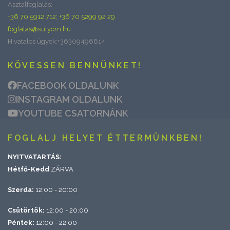
Asztalfoglalás:
+36 70 5912 712; +36 70 5299 92 29
foglalas@sulyom.hu
Hivatalos ügyek:+36309496814
KÖVESSEN BENNÜNKET!
FACEBOOK OLDALUNK
INSTAGRAM OLDALUNK
YOUTUBE CSATORNÁNK
FOGLALJ HELYET ÉTTERMÜNKBEN!
NYITVATARTÁS:
Hétfő-Kedd
ZÁRVA
Szerda:
12:00 - 20:00
Csütörtök:
12:00 - 20:00
Péntek:
12:00 - 22:00