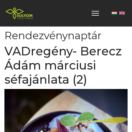
Válasszon 
Rendezvénynaptár
VADregény- Berecz
Ádám márciusi
séfajánlata (2)