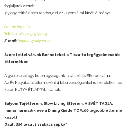
foglaljatok asztalt!
Így egy teltház sem ronthatja el a Sulyom által kínált élményt.
Online foglalás
Telefon: 06 70.529.92.29
E-mail:
foglalas@sulyom.hu
Szeretettel várunk Benneteket a Tisza-tó legfigyelmesebb
éttermében
A gyerekeket egy külön egységünk, a JátszóházÉtterem várja.
Az Év Kutyabarát éttermeként 4 lábú vendégeinket is szeretettel - és
külön KUTYA ÉTLAPPAL - várjuk.
Sulyom Tájétterem. Slow Living Étterem. A SVÉT TAGJA.
Immár harmadik éve a Dining Guide TOP100 legjobb étterme
között.
Gault @Mileau „1 szakács sapka"