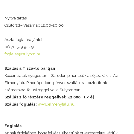
Nyitva tartás:
Csütörtök- Vasárnap 12.00-20.00
Asztalfoglalás ajánlott:
06.70.529.92.29
foglalas@sulyom.hu
Szállás a Tisza-tó partján
Koccintsatok nyugodtan – Sarudon pihentetők az éjszakák is. Az
Élményfalu Pihenőportáin igényes szállásokat biztosítunk
számotokra, falusi reggelivel a Sulyomban.
Szállás 2 fő részére reggelivel: 42 000 Ft / éj
Szállás foglalás:
www.elmenyfalu.hu
Foglalás
Annak érdekében, hogy felkészülhessünk érkezésetekre, kérjük