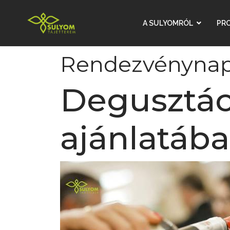
A SULYOMRÓL
PR
Rendezvénynap
Degusztác
ajánlatáb