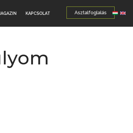
Asztalfoglalás
Válasszon
AGAZIN
KAPCSOLAT
ulyom