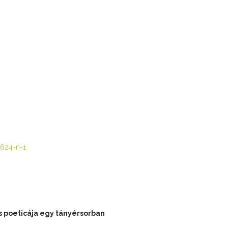
624-n-1
s poeticája egy tányérsorban