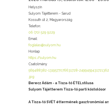
Helyszín
Sulyom Tájétterem - Sarud
Kossuth út 2, Magyarország
Telefon:
06 (70) 529 9229
Email:
foglalas@sulyom.hu
Honlap
https://sulyom.hu
Csatolmány
569488382-1319577076631728-2499459431721362
.jpg
Berecz Ádám - a Tisza-tó ÉTELstílusa
Sulyom Tájétterem Tisza-tó parti kóstolósor
A Tisza-tó SVÉT éttermének gasztronómiai ar