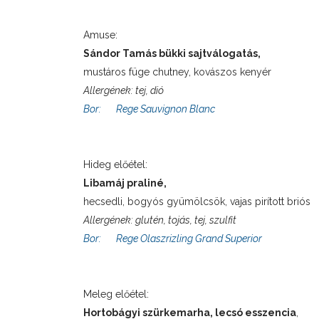
Amuse:
Sándor Tamás bükki sajtválogatás,
mustáros füge chutney, kovászos kenyér
Allergének: tej, dió
Bor:
Rege Sauvignon Blanc
Hideg előétel:
Libamáj praliné,
hecsedli, bogyós gyümölcsök, vajas pirított briós
Allergének: glutén, tojás, tej, szulfit
Bor:
Rege Olaszrizling Grand Superior
Meleg előétel:
Hortobágyi szürkemarha, lecsó esszencia
,