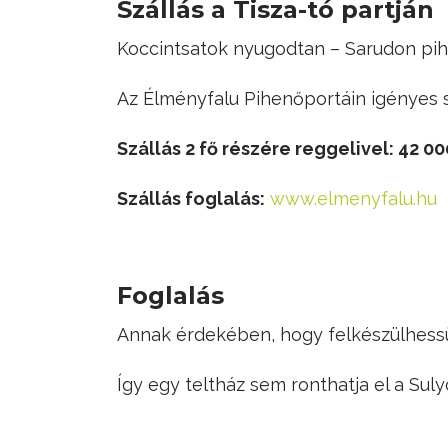
Szállás a Tisza-tó partján
Koccintsatok nyugodtan – Sarudon pihe
Az Élményfalu Pihenőportáin igényes sz
Szállás 2 fő részére reggelivel: 42 00
Szállás foglalás:
www.elmenyfalu.hu
Foglalás
Annak érdekében, hogy felkészülhessün
Így egy teltház sem ronthatja el a Suly