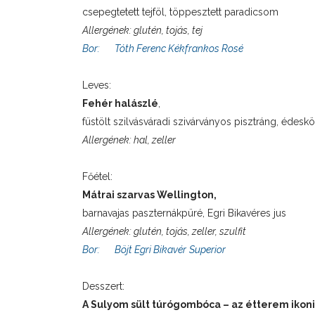
csepegtetett tejföl, töppesztett paradicsom
Allergének: glutén, tojás, tej
Bor:
Tóth Ferenc Kékfrankos Rosé
Leves:
Fehér halászlé
,
füstölt szilvásváradi szivárványos pisztráng, édes
Allergének: hal, zeller
Főétel:
Mátrai szarvas Wellington,
barnavajas paszternákpüré, Egri Bikavéres jus
Allergének: glutén, tojás, zeller, szulfit
Bor:
Böjt Egri Bikavér
Superior
Desszert:
A Sulyom sült túrógombóca – az étterem ikon