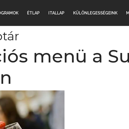
OGRAMOK
ÉTLAP
ITALLAP
KÜLÖNLEGESSÉGEINK
M
tár
iós menü a S
an