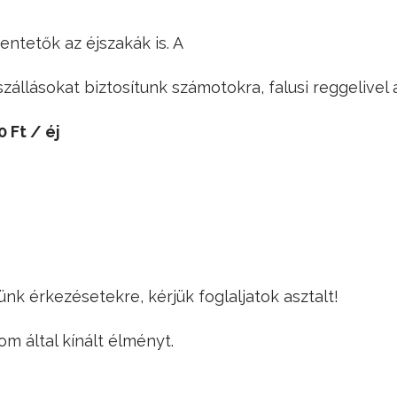
ntetők az éjszakák is. A
állásokat biztosítunk számotokra, falusi reggelivel
0 Ft / éj
k érkezésetekre, kérjük foglaljatok asztalt!
om által kínált élményt.