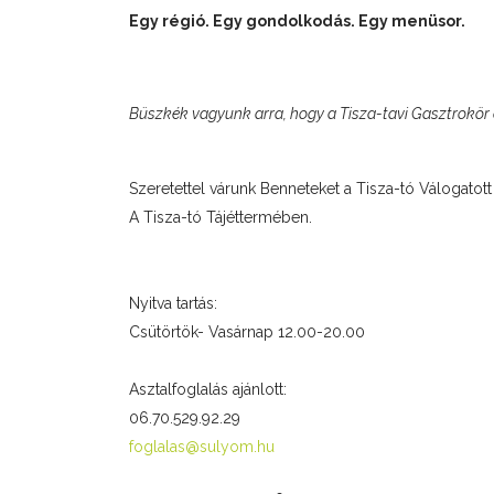
Egy régió. Egy gondolkodás. Egy menüsor.
Büszkék vagyunk arra, hogy a Tisza-tavi Gasztrokör a
Szeretettel várunk Benneteket a Tisza-tó Válogatott
A Tisza-tó Tájéttermében.
Nyitva tartás:
Csütörtök- Vasárnap 12.00-20.00
Asztalfoglalás ajánlott:
06.70.529.92.29
foglalas@sulyom.hu