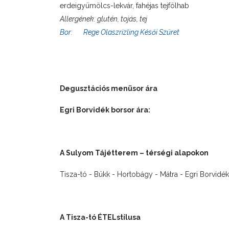
erdeigyümölcs-lekvár, fahéjas tejfölhab
Allergének: glutén, tojás, tej
Bor:
Rege Olaszrizling Késői Szüret
Degusztációs menüsor ára
Egri Borvidék borsor ára:
A Sulyom Tájétterem – térségi alapokon
Tisza-tó - Bükk - Hortobágy - Mátra - Egri Borvidék
A Tisza-tó ÉTELstílusa