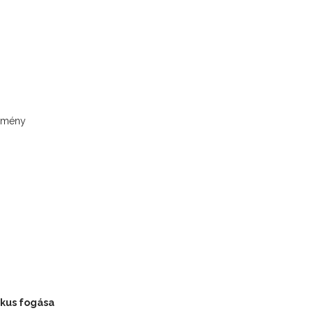
kömény
ikus fogása