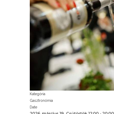
Kategória
Gasztronómia
Date
2026. március 19., Csütörtök
12:00
-
20:00