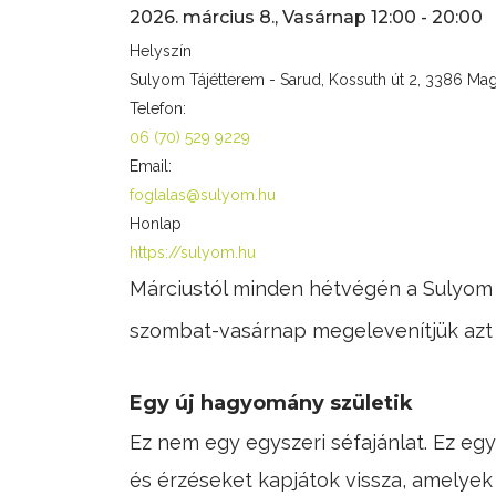
2026. március 8., Vasárnap
12:00
-
20:00
Helyszín
Sulyom Tájétterem - Sarud, Kossuth út 2, 3386 Ma
Telefon:
06 (70) 529 9229
Email:
foglalas@sulyom.hu
Honlap
https://sulyom.hu
Márciustól minden hétvégén a Sulyom T
szombat-vasárnap megelevenítjük azt a
Egy új hagyomány születik
Ez nem egy egyszeri séfajánlat. Ez eg
és érzéseket kapjátok vissza, amely