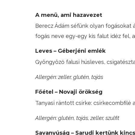
A menü, ami hazavezet
Berecz Ádám séfünk olyan fogásokat 
fogás neve egy-egy kis falut idéz fel
Leves – Géberjéni emlék
Gyöngyöző falusi húsleves, csigatészt
Allergén: zeller, glutén, tojás
Főétel – Novaji örökség
Tanyasi rántott csirke: csirkecombfi
Allergén: glutén, tojás, zeller, szulfit
Savanyúság – Sarudi kertünk kincs