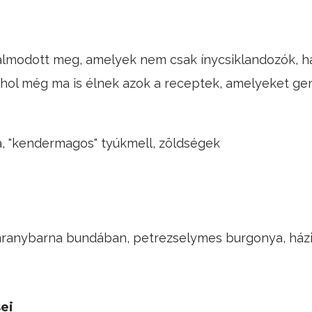
álmodott meg, amelyek nem csak ínycsiklandozók, 
, ahol még ma is élnek azok a receptek, amelyeket ge
a, "kendermagos" tyúkmell, zöldségek
lé aranybarna bundában, petrezselymes burgonya, ház
ei