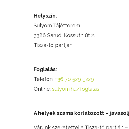
Helyszín:
Sulyom Tájétterem
3386 Sarud, Kossuth út 2.
Tisza-tó partján
Foglalás:
Telefon:
+36 70 529 9229
Online:
sulyom.hu/foglalas
A helyek száma korlátozott – javasol
Várunk szeretettel a Tisza-tó partján 