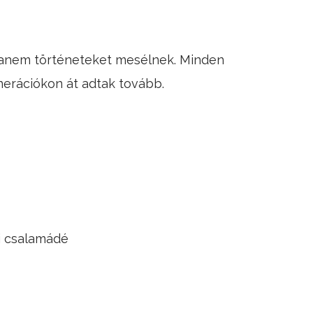
hanem történeteket mesélnek. Minden
nerációkon át adtak tovább.
i csalamádé