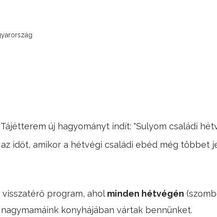
gyarország
ájétterem új hagyományt indít: "Sulyom családi hétv
z időt, amikor a hétvégi családi ebéd még többet je
y visszatérő program, ahol
minden hétvégén
(szomba
ek nagymamáink konyhájában vártak bennünket.