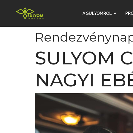
A SULYOMRÓL
PR
Rendezvénynap
SULYOM C
NAGYI EB