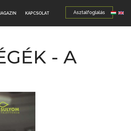
Asztalfoglalás
Válasszon
AGAZIN
KAPCSOLAT
GÉK - A