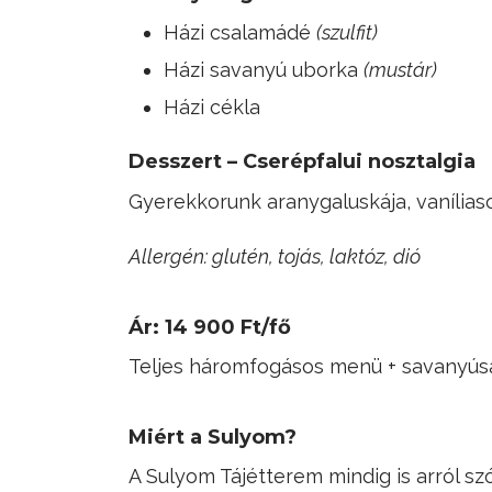
Házi csalamádé
(szulfit)
Házi savanyú uborka
(mustár)
Házi cékla
Desszert – Cserépfalui nosztalgia
Gyerekkorunk aranygaluskája, vanílias
Allergén: glutén, tojás, laktóz, dió
Ár: 14 900 Ft/fő
Teljes háromfogásos menü + savanyú
Miért a Sulyom?
A Sulyom Tájétterem mindig is arról sz