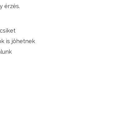
 érzés.
csiket
k is jöhetnek
álunk