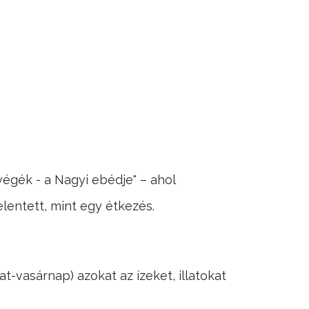
égék - a Nagyi ebédje" – ahol
lentett, mint egy étkezés.
t-vasárnap) azokat az ízeket, illatokat