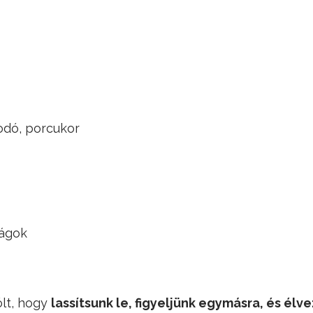
odó, porcukor
ságok
ólt, hogy
lassítsunk le, figyeljünk egymásra, és él