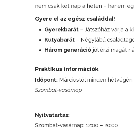
nem csak két nap a héten – hanem egy
Gyere el az egész családdal!
Gyerekbarát
– Játszóház várja a ki
Kutyabarát
– Négylábú családtago
Három generáció
jól érzi magát n
Praktikus információk
Időpont:
Márciustól minden hétvégén
Szombat-vasárnap
Nyitvatartás:
Szombat-vasárnap: 12:00 – 20:00