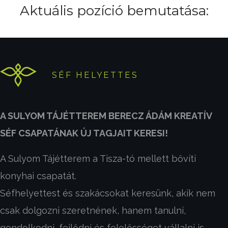
Aktuális pozíció bemutatása:
SÉF HELYETTES
A SULYOM TÁJÉTTEREM BERECZ ÁDÁM KREATÍV
SÉF CSAPATÁNAK ÚJ TAGJAIT KERESI!
A Sulyom Tájétterem a Tisza-tó mellett bővíti
konyhai csapatát.
Séfhelyettest és szakácsokat keresünk, akik nem
csak dolgozni szeretnének, hanem tanulni,
gondolkodni, fejlődni és felelősséget vállalni is.