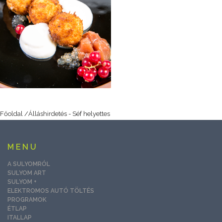
Főoldal
/
Álláshirdetés - Séf helyettes
MENU
A SULYOMRÓL
SULYOM ART
SULYOM +
ELEKTROMOS AUTÓ TÖLTÉS
PROGRAMOK
ÉTLAP
ITALLAP