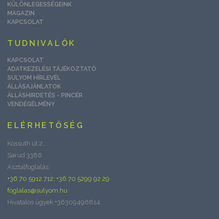
KÜLÖNLEGESSÉGEINK
MAGAZIN
KAPCSOLAT
TUDNIVALÓK
KAPCSOLAT
ADATKEZELÉSI TÁJÉKOZTATÓ
SULYOM HÍRLEVÉL
ÁLLÁSAJÁNLATOK
ÁLLÁSHIRDETÉS - PINCÉR
VENDÉGÉLMÉNY
ELÉRHETŐSÉG
Kossuth út 2.,
Sarud 3386
Asztalfoglalás:
+36 70 5912 712; +36 70 5299 92 29
foglalas@sulyom.hu
Hivatalos ügyek:+36309496814