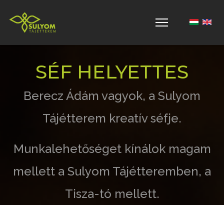
Válasszon 
SÉF HELYETTES
Berecz Ádám vagyok, a Sulyom
Tájétterem kreatív séfje.
Munkalehetőséget kínálok magam
mellett a Sulyom Tájétteremben, a
Tisza-tó mellett.