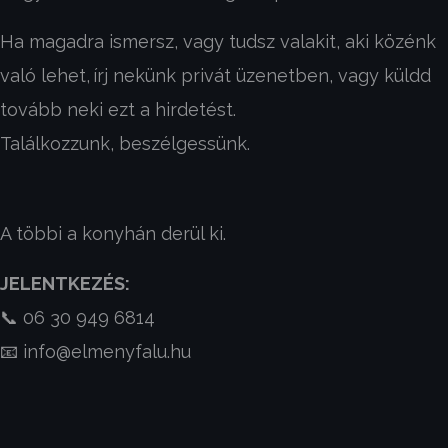
Ha magadra ismersz, vagy tudsz valakit, aki közénk
való lehet,
írj nekünk privát üzenetben, vagy küldd
tovább neki ezt a hirdetést.
Találkozzunk, beszélgessünk.
A többi a konyhán derül ki.
JELENTKEZÉS:
📞 06 30 949 6814
📧 info@elmenyfalu.hu