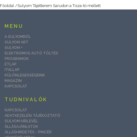
Főoldal
/
Sulyom Tájétterem Sarudon a Tisza-tó mellett
MENU
A SULYOMRÓL
SULYOM ART
SULYOM +
ELEKTROMOS AUTÓ TÖLTÉS
PROGRAMOK
ÉTLAP
ITALLAP
KÜLÖNLEGESSÉGEINK
MAGAZIN
KAPCSOLAT
TUDNIVALÓK
KAPCSOLAT
ADATKEZELÉSI TÁJÉKOZTATÓ
SULYOM HÍRLEVÉL
ÁLLÁSAJÁNLATOK
ÁLLÁSHIRDETÉS - PINCÉR