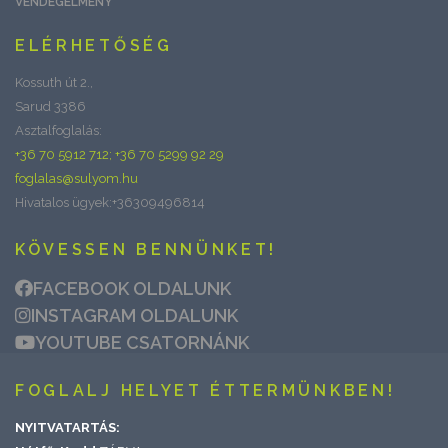
VENDÉGÉLMÉNY
ELÉRHETŐSÉG
Kossuth út 2.,
Sarud 3386
Asztalfoglalás:
+36 70 5912 712; +36 70 5299 92 29
foglalas@sulyom.hu
Hivatalos ügyek:+36309496814
KÖVESSEN BENNÜNKET!
FACEBOOK OLDALUNK
INSTAGRAM OLDALUNK
YOUTUBE CSATORNÁNK
FOGLALJ HELYET ÉTTERMÜNKBEN!
NYITVATARTÁS: