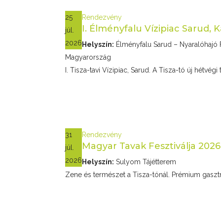
25
Rendezvény
I. Élményfalu Vízipiac Sarud, 
júl.
2026
Helyszín:
Élményfalu Sarud – Nyaralóhajó F
Magyarország
I. Tisza-tavi Vízipiac, Sarud. A Tisza-tó új hétvég
31
Rendezvény
Magyar Tavak Fesztiválja 2026-
júl.
2026
Helyszín:
Sulyom Tájétterem
Zene és természet a Tisza-tónál. Prémium gasz