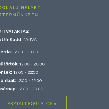
OGLALJ HELYET
TTERMÜNKBEN!
YITVATARTÁS:
étfő-Kedd
ZÁRVA
zerda:
12:00 - 20:00
sütörtök:
12:00 - 20:00
éntek:
12:00 - 22:00
zombat:
12:00 - 22:00
asárnap:
12:00 - 20:00
ASZTALT FOGLALOK »