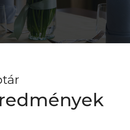
tár
eredmények