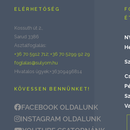
ELÉRHETŐSÉG
F
É
Kossuth út 2.,
Sarud 3386
N
Asztalfoglalás:
H
+36 70 5912 712; +36 70 5299 92 29
S
foglalas@sulyom.hu
Hivatalos ügyek:+36309496814
C
P
KÖVESSEN BENNÜNKET!
S
V
FACEBOOK OLDALUNK
INSTAGRAM OLDALUNK