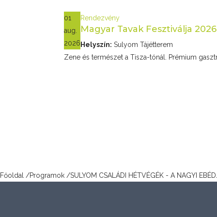
01
Rendezvény
Magyar Tavak Fesztiválja 2026-
aug.
2026
Helyszín:
Sulyom Tájétterem
Zene és természet a Tisza-tónál. Prémium gasz
Főoldal
/
Programok
/
SULYOM CSALÁDI HÉTVÉGÉK - A NAGYI EBÉD