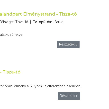
Kalandpart Élménystrand - Tisza-tó
élsziget, Tisza-tó
|
Település: :
Sarud,
i találkozóhelye
Részletek
 Tisza-tó
tronómiai élmény a Sulyom Tájétteremben. Sarudon
Részletek