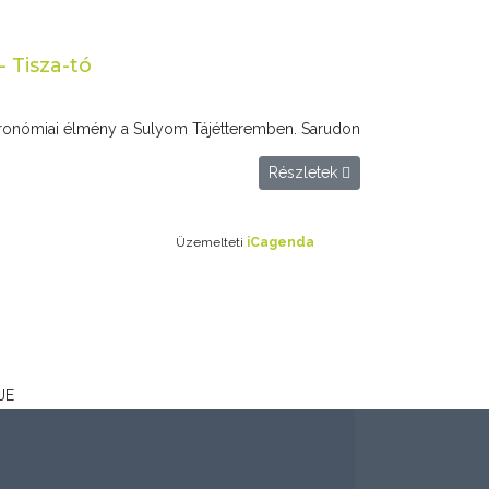
 Tisza-tó
tronómiai élmény a Sulyom Tájétteremben. Sarudon
Részletek
Üzemelteti
iCagenda
JE